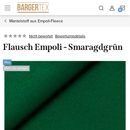
Zum
W
Inhalt
springen
Mantelstoff aus Empoli-Fleece
Nicht bewertet
Bewertungsdetails
Flausch Empoli - Smaragdgrün
Neu
Mehr für weniger