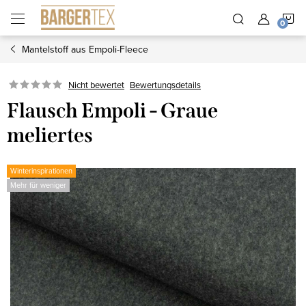
Zum
W
Inhalt
springen
Mantelstoff aus Empoli-Fleece
Nicht bewertet
Bewertungsdetails
Flausch Empoli - Graue
meliertes
Winterinspirationen
Mehr für weniger