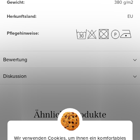
Gewicht
:
380 g/m2
Herkunftsland
:
EU
Pflegehinweise
:
Bewertung
Diskussion
Wir verwenden Cookies, um Ihnen ein komfortables