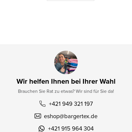
e
i
l
e
Wir helfen Ihnen bei Ihrer Wahl
Brauchen Sie Rat zu etwas? Wir sind für Sie da!
+421 949 321 197
eshop
@
bargertex.de
+421 915 964 304