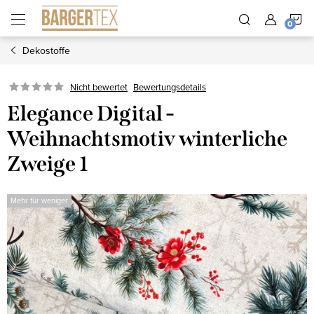
Zum
W
Inhalt
springen
Dekostoffe
Nicht bewertet
Bewertungsdetails
Elegance Digital -
Weihnachtsmotiv winterliche
Zweige 1
Mehr für weniger