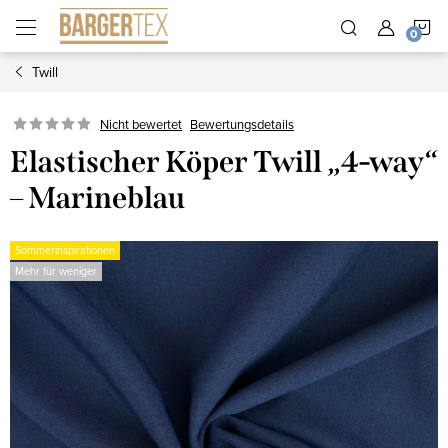
Zum
W
Inhalt
springen
Twill
Nicht bewertet
Bewertungsdetails
Elastischer Köper Twill „4-way“
– Marineblau
Sommerinspirationen
Mehr für weniger