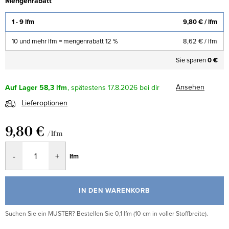
Mengenrabatt
1 - 9 lfm
9,80 €
/ lfm
10 und mehr lfm = mengenrabatt 12 %
8,62 €
/ lfm
Sie sparen
0 €
Ansehen
Auf Lager
58,3 lfm
17.8.2026
Lieferoptionen
9,80 €
/ lfm
Verkaufspreis:
lfm
IN DEN WARENKORB
Suchen Sie ein MUSTER? Bestellen Sie 0,1 lfm (10 cm in voller Stoffbreite).