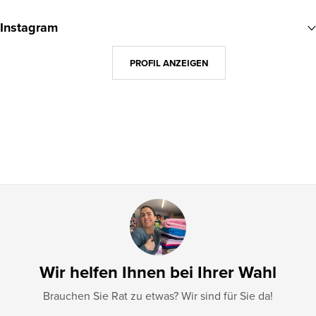
u
Instagram
ß
z
PROFIL ANZEIGEN
e
i
l
e
Wir helfen Ihnen bei Ihrer Wahl
Brauchen Sie Rat zu etwas? Wir sind für Sie da!