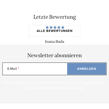
Letzte Bewertung
ALLE BEWERTUNGEN
Ioana Buda
Newsletter abonnieren
E-Mail
ANMELDEN
Mit der Eingabe Ihrer E-Mail erklären Sie sich mit den
Bedingungen
zum Schutz personenbezogener Daten
F