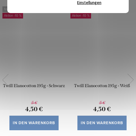
Einstellungen
Mehr für weniger
Mehr für weniger
-10 %
-10 %
Twill Elanocotton 195g - Schwarz
Twill Elanocotton 195g - Weiß
5 €
5 €
4,50 €
4,50 €
IN DEN WARENKORB
IN DEN WARENKORB