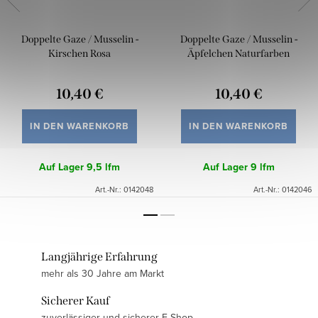
Doppelte Gaze / Musselin -
Doppelte Gaze / Musselin -
Kirschen Rosa
Äpfelchen Naturfarben
10,40 €
10,40 €
IN DEN WARENKORB
IN DEN WARENKORB
Auf Lager
9,5 lfm
Auf Lager
9 lfm
Art.-Nr.:
0142048
Art.-Nr.:
0142046
Langjährige Erfahrung
mehr als 30 Jahre am Markt
Sicherer Kauf
zuverlässiger und sicherer E-Shop