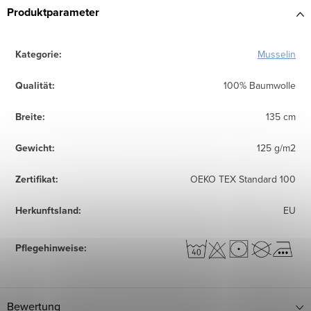
Produktparameter
Kategorie
:
Musselin
Qualität
:
100% Baumwolle
Breite
:
135 cm
Gewicht
:
125 g/m2
Zertifikat
:
OEKO TEX Standard 100
Herkunftsland
:
EU
Pflegehinweise
:
Bewertung