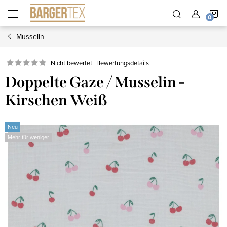
Zum
W
Inhalt
springen
Musselin
Nicht bewertet
Bewertungsdetails
Doppelte Gaze / Musselin -
Kirschen Weiß
Neu
Mehr für weniger