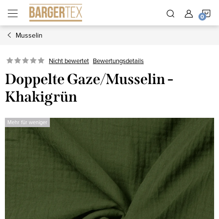
Zum
W
Inhalt
springen
Musselin
Nicht bewertet
Bewertungsdetails
Doppelte Gaze/Musselin -
Khakigrün
Mehr für weniger