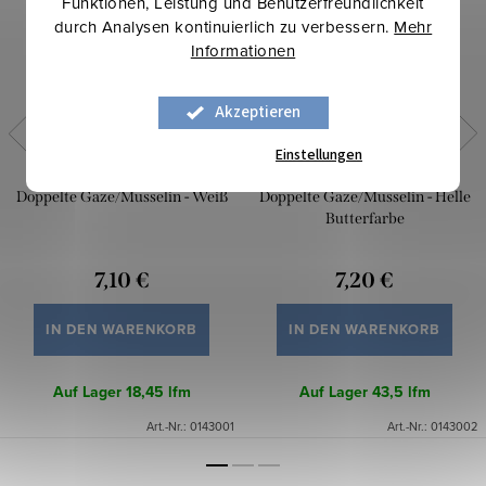
Funktionen, Leistung und Benutzerfreundlichkeit
durch Analysen kontinuierlich zu verbessern.
Mehr
Informationen
Akzeptieren
Einstellungen
Doppelte Gaze/Musselin - Weiß
Doppelte Gaze/Musselin - Helle
Butterfarbe
7,10 €
7,20 €
IN DEN WARENKORB
IN DEN WARENKORB
Auf Lager
18,45 lfm
Auf Lager
43,5 lfm
Art.-Nr.:
0143001
Art.-Nr.:
0143002