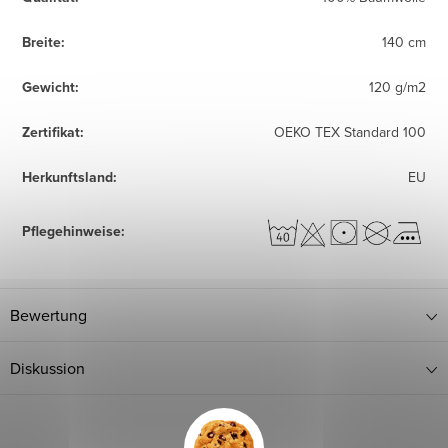
Breite
:
140 cm
Gewicht
:
120 g/m2
Zertifikat
:
OEKO TEX Standard 100
Herkunftsland
:
EU
Pflegehinweise
:
Bewertung
Diskussion