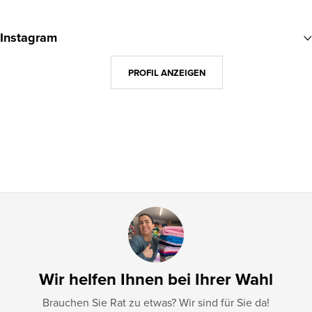
F
u
Instagram
ß
z
PROFIL ANZEIGEN
e
i
l
e
Wir helfen Ihnen bei Ihrer Wahl
Brauchen Sie Rat zu etwas? Wir sind für Sie da!