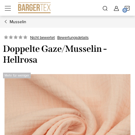
Zum
W
Inhalt
springen
Musselin
Nicht bewertet
Bewertungsdetails
Doppelte Gaze/Musselin -
Hellrosa
Mehr für weniger