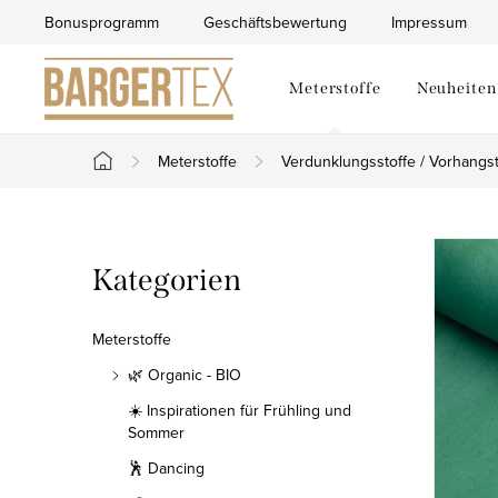
Zum
Bonusprogramm
Geschäftsbewertung
Impressum
Inhalt
springen
Meterstoffe
Neuheiten
Meterstoffe
Verdunklungsstoffe / Vorhangst
Startseite
S
Kategorien
Kategorien
e
überspringen
i
Meterstoffe
t
🌿 Organic - BIO
☀️ Inspirationen für Frühling und
e
Sommer
n
🕺 Dancing