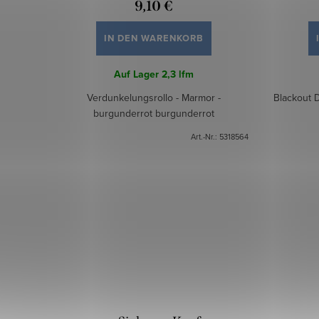
9,10 €
IN DEN WARENKORB
Auf Lager
2,3 lfm
Verdunkelungsrollo - Marmor -
Blackout 
burgunderrot burgunderrot
Art.-Nr.:
5318564