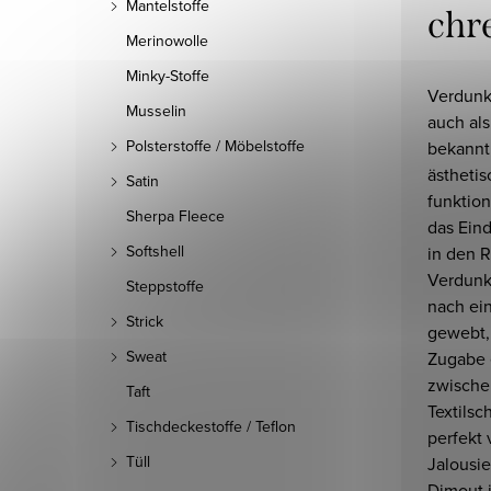
Mantelstoffe
chr
Merinowolle
Minky-Stoffe
Verdunk
Musselin
auch als
Polsterstoffe / Möbelstoffe
bekannt,
ästheti
Satin
funktion
Sherpa Fleece
das Ein
Softshell
in den R
Verdunk
Steppstoffe
nach ei
Strick
gewebt,
Sweat
Zugabe 
zwische
Taft
Textilsc
Tischdeckestoffe / Teflon
perfekt 
Tüll
Jalousie
Dimout i