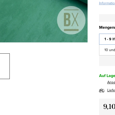
Informati
Mengenr
1 - 9 l
10 und
Auf Lage
Ans
Lief
9,1
Verkau