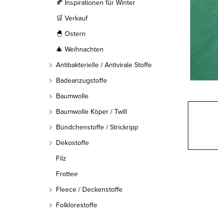
l
🍂 Inspirationen für Winter
🛒 Verkauf
e
🐣 Ostern
i
🎄 Weihnachten
s
Antibakterielle / Antivirale Stoffe
t
Badeanzugstoffe
Baumwolle
e
Baumwolle Köper / Twill
Bündchenstoffe / Strickripp
Dekostoffe
Filz
Frottee
Fleece / Deckenstoffe
Folklorestoffe