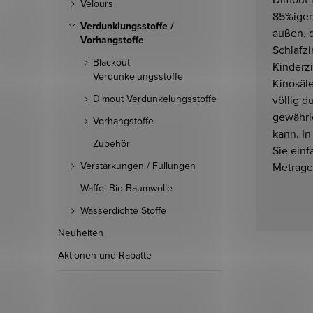
Velours
85%igen
Verdunklungsstoffe /
außen, 
Vorhangstoffe
Schlafz
Blackout
Kinderzi
Verdunkelungsstoffe
Kinosäl
Dimout Verdunkelungsstoffe
völlig 
gewährle
Vorhangstoffe
kann. I
Zubehör
Sie ein
Verstärkungen / Füllungen
Metrage 
Waffel Bio-Baumwolle
Wasserdichte Stoffe
Neuheiten
Aktionen und Rabatte