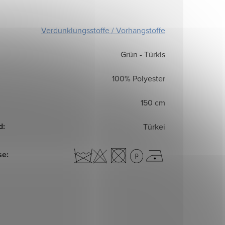
Verdunklungsstoffe / Vorhangstoffe
Grün - Türkis
100% Polyester
150 cm
d
:
Türkei
se
: