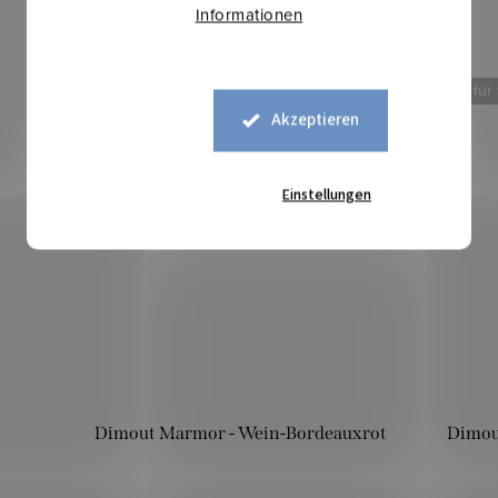
Informationen
Mehr für weniger
Mehr für
Akzeptieren
Einstellungen
Dimout Marmor - Wein-Bordeauxrot
Dimou