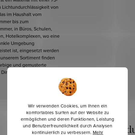
 Lichtundurchlässigkeit von
das im Haushalt vom
immer bis zum
mmer, in Büros, Schulen,
en, Hotelkomplexen, wo eine
dunkle Umgebung
istet ist, eingesetzt werden
n unserem Sortiment finden
farbige und gemusterte
Dimout / Blackout Stoffe.
Wir verwenden Cookies, um Ihnen ein
komfortables Surfen auf der Website zu
ermöglichen und deren Funktionen, Leistung
und Benutzerfreundlichkeit durch Analysen
kontinuierlich zu verbessern.
Mehr