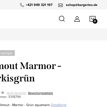
+421 949 321 197
eshop@bargertex.de
WARE
 weniger
mout Marmor -
kisgrün
Nicht bewertet
Bewertungsdetails
mmer:
5318794
Dimout - Marmor - Grün aquamarin
Detaillierte