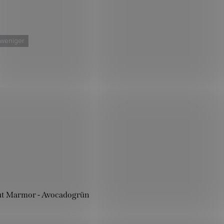
 weniger
t Marmor - Avocadogrün