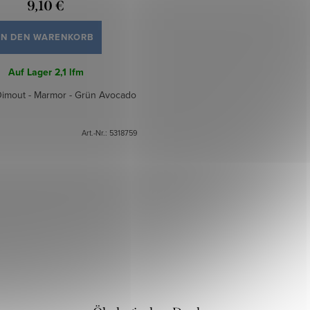
9,10 €
IN DEN WARENKORB
Auf Lager
2,1 lfm
Dimout - Marmor - Grün Avocado
Art.-Nr.:
5318759