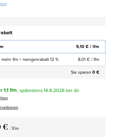
onen
abatt
fm
9,10 €
/ lfm
 mehr lfm = mengenrabatt 12 %
8,01 €
/ lfm
Sie sparen
0 €
r
1,1 lfm
14.8.2026
ehen
eroptionen
0 €
/ lfm
fspreis: