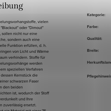
eibung
Kategorie
:
elungsvorhangstoffe, vielen
Farbe
:
 "Blackout" oder "Dimout"
 sollen nicht nur eine
Qualität
:
sche, sondern auch eine
elle Funktion erfüllen, d. h.
Breite
:
dringen von Licht und Wärme
aum verhindern. Stoffe für
Herkunftslan
elungsvorhänge werden
nem speziellen Verfahren
 dessen Kernstück die
Pflegehinwei
einer schwarzen Faser
n den beiden
hichten ist, wodurch der Stoff
verdunkelt und Ihre
n zuverlässig ersetzt.
st ein Material mit einer 75-