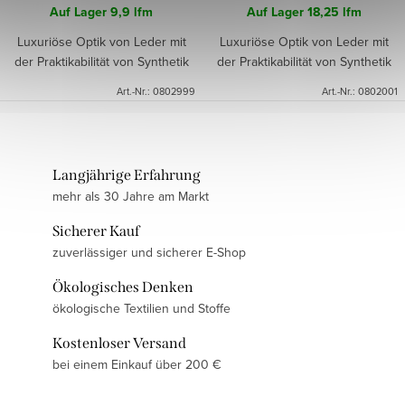
Auf Lager
9,9 lfm
Auf Lager
18,25 lfm
Luxuriöse Optik von Leder mit
Luxuriöse Optik von Leder mit
der Praktikabilität von Synthetik
der Praktikabilität von Synthetik
Art.-Nr.:
0802999
Art.-Nr.:
0802001
Langjährige Erfahrung
mehr als 30 Jahre am Markt
Sicherer Kauf
zuverlässiger und sicherer E-Shop
Ökologisches Denken
ökologische Textilien und Stoffe
Kostenloser Versand
bei einem Einkauf über 200 €