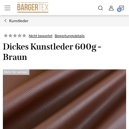
Zum
W
Inhalt
springen
Kunstleder
Nicht bewertet
Bewertungsdetails
Dickes Kunstleder 600g -
Braun
Mehr für weniger