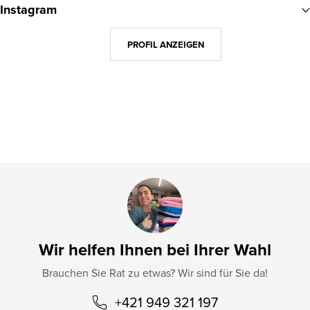
Instagram
ß
z
PROFIL ANZEIGEN
e
i
l
e
Wir helfen Ihnen bei Ihrer Wahl
Brauchen Sie Rat zu etwas? Wir sind für Sie da!
+421 949 321 197