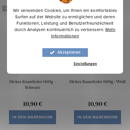
Mehr für weniger
Mehr für weniger
Wir verwenden Cookies, um Ihnen ein komfortables
Surfen auf der Website zu ermöglichen und deren
Funktionen, Leistung und Benutzerfreundlichkeit
durch Analysen kontinuierlich zu verbessern.
Mehr
Informationen
Akzeptieren
Einstellungen
Dickes Kunstleder 600g –
Dickes Kunstleder 600g - Weiß
Schwarz
10,90 €
10,90 €
IN DEN WARENKORB
IN DEN WARENKORB