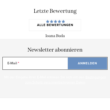
Letzte Bewertung
ALLE BEWERTUNGEN
Ioana Buda
Newsletter abonnieren
E-Mail
ANMELDEN
Mit der Eingabe Ihrer E-Mail erklären Sie sich mit den
Bedingungen
zum Schutz personenbezogener Daten
F
u