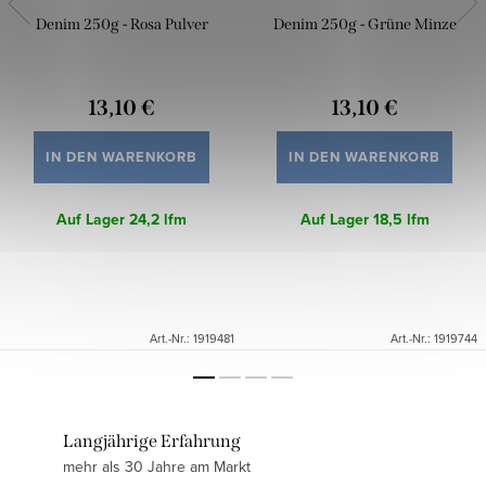
Denim 250g - Rosa Pulver
Denim 250g - Grüne Minze
13,10 €
13,10 €
IN DEN WARENKORB
IN DEN WARENKORB
Auf Lager
24,2 lfm
Auf Lager
18,5 lfm
Art.-Nr.:
1919481
Art.-Nr.:
1919744
Langjährige Erfahrung
mehr als 30 Jahre am Markt