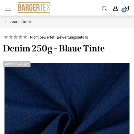
Zum
W
Inhalt
springen
Jeansstoffe
Nicht bewertet
Bewertungsdetails
Denim 250g - Blaue Tinte
Mehr für weniger