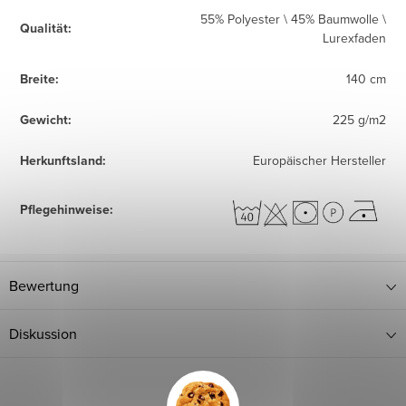
55% Polyester \ 45% Baumwolle \
Qualität
:
Lurexfaden
Breite
:
140 cm
Gewicht
:
225 g/m2
Herkunftsland
:
Europäischer Hersteller
Pflegehinweise
:
Bewertung
Diskussion