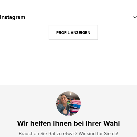
F
u
Instagram
ß
z
PROFIL ANZEIGEN
e
i
l
e
Wir helfen Ihnen bei Ihrer Wahl
Brauchen Sie Rat zu etwas? Wir sind für Sie da!