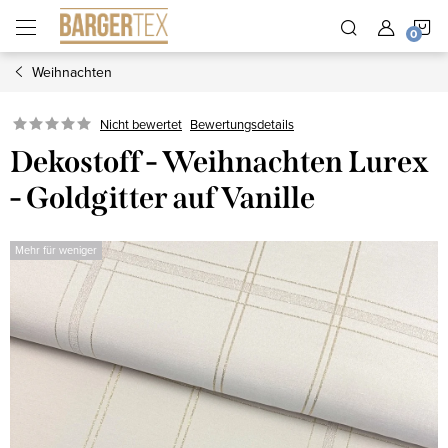
Zum
W
Inhalt
springen
Weihnachten
Nicht bewertet
Bewertungsdetails
Dekostoff - Weihnachten Lurex
- Goldgitter auf Vanille
Mehr für weniger