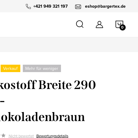
+421 949 321 197
eshop@bargertex.de
WARE
Verkauf
Mehr für weniger
ostoff Breite 290
-
hokoladenbraun
Nicht bewertet
Bewertungsdetails