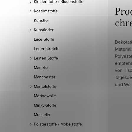
Kleiderstoffe / Blusenstoffe
Pro
Kostümstoffe
chr
Kunstfell
Kunstleder
Lace Stoffe
Dekorati
Materia
Leder stretch
Polyeste
Leinen Stoffe
empfehl
Madeira
von Tis
Tagesde
Manchester
und Woh
Mantelstoffe
Merinowolle
Minky-Stoffe
Musselin
Polsterstoffe / Möbelstoffe