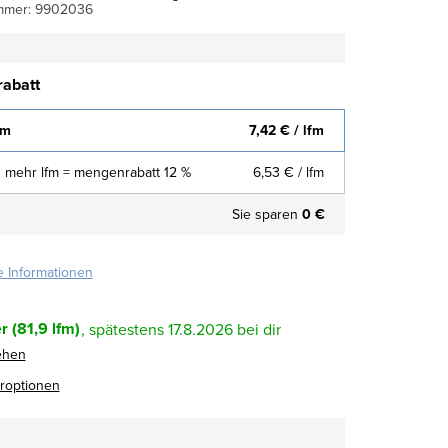
mmer:
9902036
abatt
fm
7,42 €
/ lfm
 mehr lfm = mengenrabatt 12 %
6,53 €
/ lfm
Sie sparen
0 €
te Informationen
r
(81,9 lfm)
17.8.2026
ehen
eroptionen