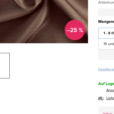
Artikelnu
Mengenr
–25 %
1 - 9 l
10 und
Detaillier
Auf Lage
Ans
Lief
9,90 €