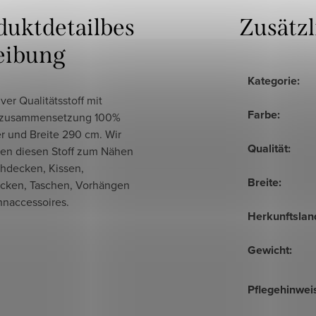
duktdetailbes
Zusätz
eibung
Kategorie
:
ver Qualitätsstoff mit
Farbe
:
lzusammensetzung 100%
r und Breite 290 cm. Wir
Qualität
:
en diesen Stoff zum Nähen
chdecken, Kissen,
Breite
:
cken, Taschen, Vorhängen
naccessoires.
Herkunftslan
Gewicht
:
Pflegehinwei