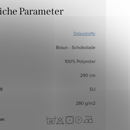
liche Parameter
Dekostoffe
Braun - Schokolade
100% Polyester
290 cm
d
:
EU
280 g/m2
se
: