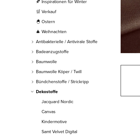
l
🍂 Inspirationen für Winter
🛒 Verkauf
e
🐣 Ostern
i
🎄 Weihnachten
s
Antibakterielle / Antivirale Stoffe
t
Badeanzugstoffe
Baumwolle
e
Baumwolle Köper / Twill
Bündchenstoffe / Strickripp
Dekostoffe
Jacquard Nordic
Canvas
Kindermotive
Samt Velvet Digital