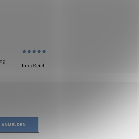
ung
Inna Reich
ANMELDEN