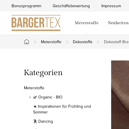
Zum
Bonusprogramm
Geschäftsbewertung
Impressum
Inhalt
springen
Meterstoffe
Neuheiten
Meterstoffe
Dekostoffe
Dekostoff Bre
Startseite
S
Kategorien
Kategorien
e
überspringen
i
Meterstoffe
t
🌿 Organic - BIO
☀️ Inspirationen für Frühling und
e
Sommer
n
🕺 Dancing