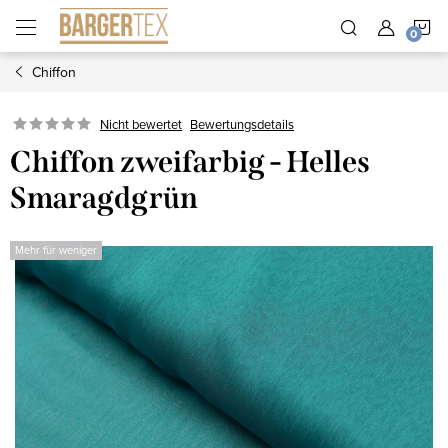
Zum
W
Inhalt
springen
Chiffon
Nicht bewertet
Bewertungsdetails
Chiffon zweifarbig - Helles
Smaragdgrün
Mehr für weniger