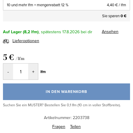
10 und mehr lfm = mengenrabatt 12 %
4,40 €
/ lfm
Sie sparen
0 €
Ansehen
Auf Lager
(8,2 lfm)
17.8.2026
Lieferoptionen
5 €
/ lfm
Verkaufspreis:
lfm
IN DEN WARENKORB
Suchen Sie ein MUSTER? Bestellen Sie 0,1 lfm (10 cm in voller Stoffbreite).
Artikelnummer:
2203738
Fragen
Teilen