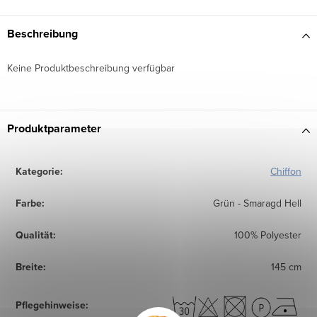
Beschreibung
Keine Produktbeschreibung verfügbar
Produktparameter
Kategorie
:
Chiffon
Farbe
:
Grün - Smaragd Hell
Qualität
:
100% Polyester
Breite
:
145 cm
Pflegehinweise
: