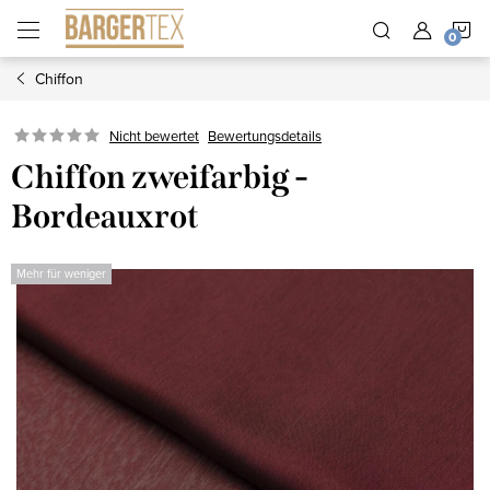
Zum
W
Inhalt
springen
Chiffon
Nicht bewertet
Bewertungsdetails
Chiffon zweifarbig -
Bordeauxrot
Mehr für weniger