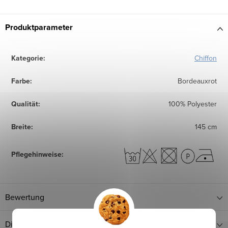
Produktparameter
Kategorie
:
Chiffon
Farbe
:
Bordeauxrot
Qualität
:
100% Polyester
Breite
:
145 cm
Pflegehinweise
:
Bewertung
Diskussion