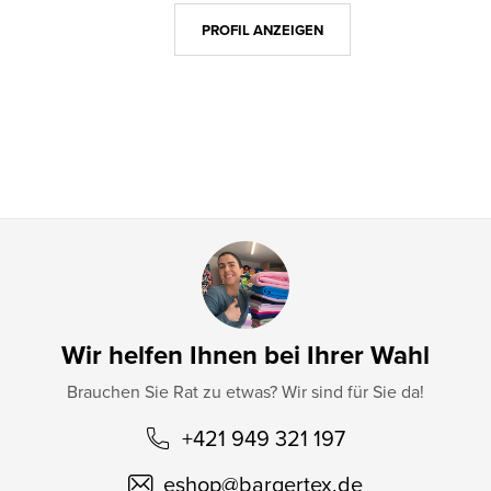
z
PROFIL ANZEIGEN
e
i
l
e
Wir helfen Ihnen bei Ihrer Wahl
Brauchen Sie Rat zu etwas? Wir sind für Sie da!
+421 949 321 197
eshop
@
bargertex.de