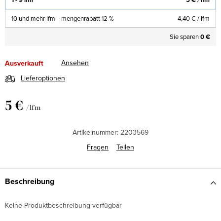
10 und mehr lfm = mengenrabatt 12 %
4,40 €
/ lfm
Sie sparen
0 €
Ansehen
Ausverkauft
Lieferoptionen
5 €
/ lfm
Verkaufspreis:
Artikelnummer:
2203569
Fragen
Teilen
Beschreibung
Keine Produktbeschreibung verfügbar