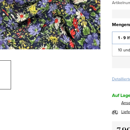
Artikelnu
Mengenr
1 - 9 l
10 und
Detaillier
Auf Lage
Ans
Lief