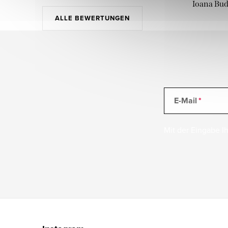
Ioana Bu
ALLE BEWERTUNGEN
E-Mail
Mit der Eingabe Ih
F
u