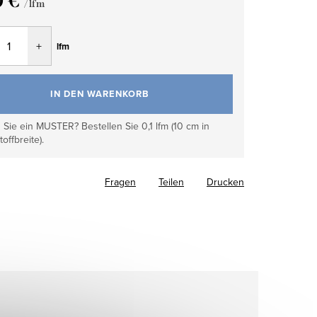
0 €
/ lfm
fspreis:
lfm
IN DEN WARENKORB
Sie ein MUSTER? Bestellen Sie 0,1 lfm (10 cm in
toffbreite).
Fragen
Teilen
Drucken