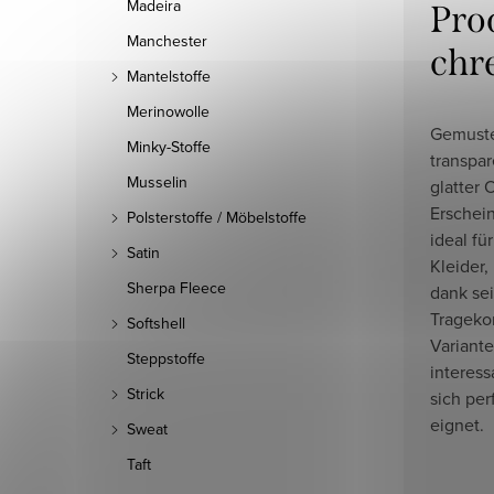
Madeira
Pro
Manchester
chr
Mantelstoffe
Merinowolle
Gemuster
Minky-Stoffe
transpar
Musselin
glatter 
Erschein
Polsterstoffe / Möbelstoffe
ideal fü
Satin
Kleider,
Sherpa Fleece
dank se
Trageko
Softshell
Variante
Steppstoffe
interess
Strick
sich per
eignet.
Sweat
Taft