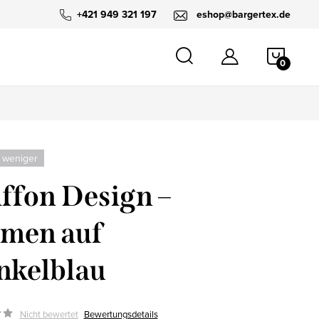
+421 949 321 197
eshop@bargertex.de
WARE
 weniger
ffon Design –
men auf
nkelblau
Nicht bewertet
Bewertungsdetails