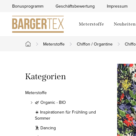
Zum
Bonusprogramm
Geschäftsbewertung
Impressum
Inhalt
springen
Meterstoffe
Neuheiten
Meterstoffe
Chiffon / Organtine
Chiff
Startseite
S
Kategorien
Kategorien
e
überspringen
i
Meterstoffe
t
🌿 Organic - BIO
☀️ Inspirationen für Frühling und
e
Sommer
n
🕺 Dancing