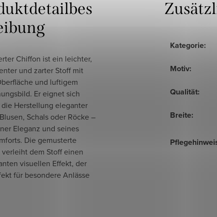
duktdetailbes
Zusätz
eibung
Kategorie
:
ter Chiffon ist ein leichter,
Motiv
:
enter und zarter Stoff mit
Oberfläche und luftigem
Qualität
:
ungsbild. Er eignet sich
r die Herstellung eleganter
Breite
:
 Blusen, Schals oder Röcke –
iner Eleganz und seines
mforts. Die gemusterte
Pflegehinwei
 verleiht dem Stoff einen
anten visuellen Effekt, der
fekt für besondere Anlässe