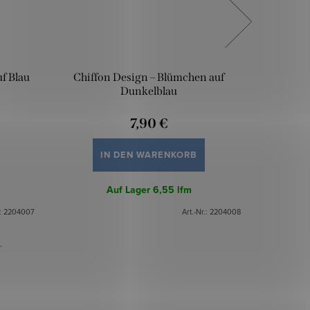
f Blau
Chiffon Design – Blümchen auf
Chiffon
Dunkelblau
7,90 €
IN DEN WARENKORB
Auf Lager
6,55 lfm
.:
2204007
Art.-Nr.:
2204008