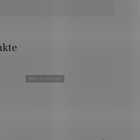
Mehr für weniger
Mehr für