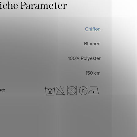
liche Parameter
Chiffon
Blumen
100% Polyester
150 cm
se
: