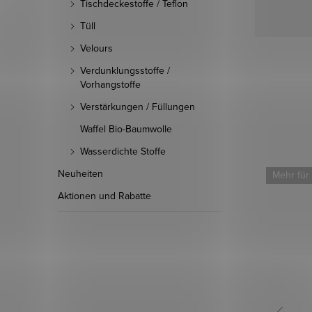
Tischdeckestoffe / Teflon
Tüll
Velours
Verdunklungsstoffe /
Vorhangstoffe
Verstärkungen / Füllungen
Waffel Bio-Baumwolle
Wasserdichte Stoffe
Neuheiten
Mehr für weniger
Mehr für
Aktionen und Rabatte