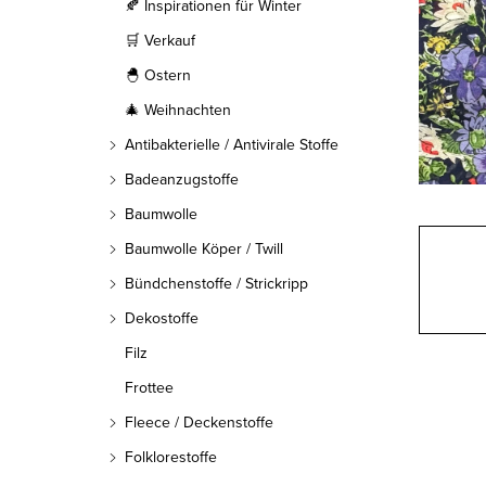
l
🍂 Inspirationen für Winter
🛒 Verkauf
e
🐣 Ostern
i
🎄 Weihnachten
s
Antibakterielle / Antivirale Stoffe
t
Badeanzugstoffe
Baumwolle
e
Baumwolle Köper / Twill
Bündchenstoffe / Strickripp
Dekostoffe
Filz
Frottee
Fleece / Deckenstoffe
Folklorestoffe