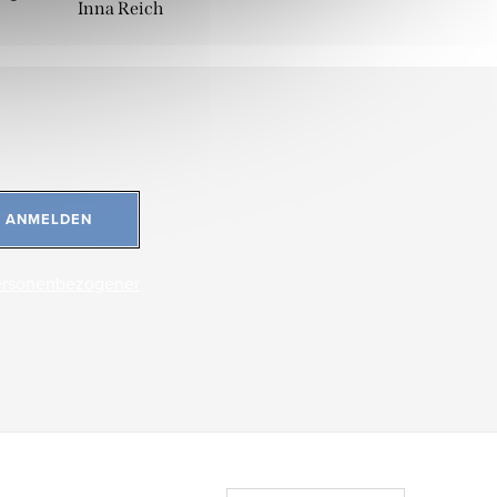
Inna Reich
ANMELDEN
ersonenbezogener