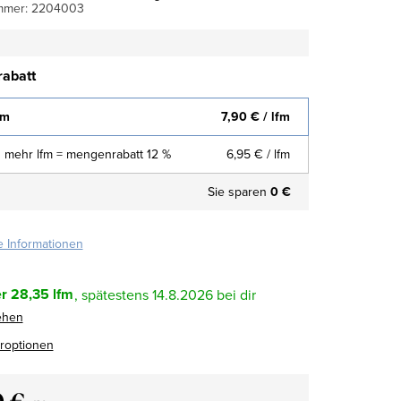
mmer:
2204003
abatt
fm
7,90 €
/ lfm
 mehr lfm = mengenrabatt 12 %
6,95 €
/ lfm
Sie sparen
0 €
te Informationen
r
28,35 lfm
14.8.2026
ehen
eroptionen