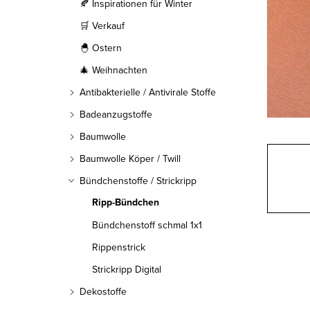
l
🍂 Inspirationen für Winter
🛒 Verkauf
e
🐣 Ostern
i
🎄 Weihnachten
s
Antibakterielle / Antivirale Stoffe
t
Badeanzugstoffe
Baumwolle
e
Baumwolle Köper / Twill
Bündchenstoffe / Strickripp
Ripp-Bündchen
Bündchenstoff schmal 1x1
Rippenstrick
Strickripp Digital
Dekostoffe