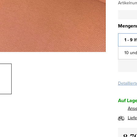
Artikelnu
Mengenr
1 - 9 l
10 und
Detaillier
Auf Lage
Ans
Lief