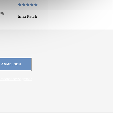
ung
Inna Reich
ANMELDEN
ersonenbezogener