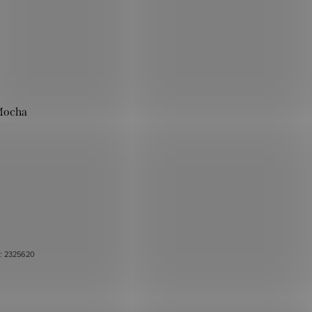
 Mocha
.:
2325620