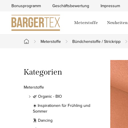
Zum
Bonusprogramm
Geschäftsbewertung
Impressum
Inhalt
springen
Meterstoffe
Neuheiten
Meterstoffe
Bündchenstoffe / Strickripp
Startseite
S
Kategorien
Kategorien
e
überspringen
i
Meterstoffe
t
🌿 Organic - BIO
☀️ Inspirationen für Frühling und
e
Sommer
n
🕺 Dancing