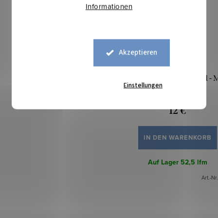
Informationen
Akzeptieren
Sweatstoff mit Lycra Gold -
Einstellungen
Mousse
12 €
IN DEN WARENKORB
Auf Lager
52,5 lfm
Art.-Nr