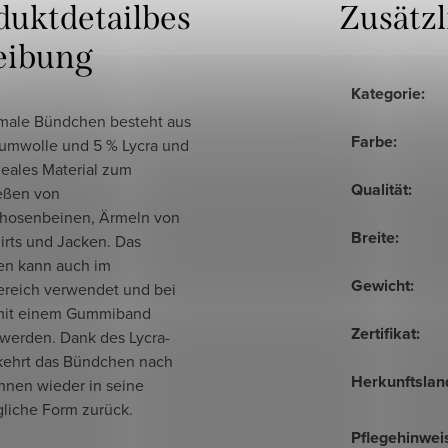
duktdetailbes
Zusätz
eibung
Kategorie
:
male Bündchen besteht aus
Farbe
:
umwolle und 5 % Lycra und
ideales Material zum
Qualität
:
eßen von
hosenbeinen, Ärmeln von
Breite
:
irts und Jacken. Das
n kann auch im
Gewicht
:
bereich verwendet und bei
mit einem Gummiband
Zertifikat
:
 werden. Dank des Lycra-
 kehrt das Bündchen nach
Herkunftslan
nen wieder in seine
gliche Form zurück.
Pflegehinwei