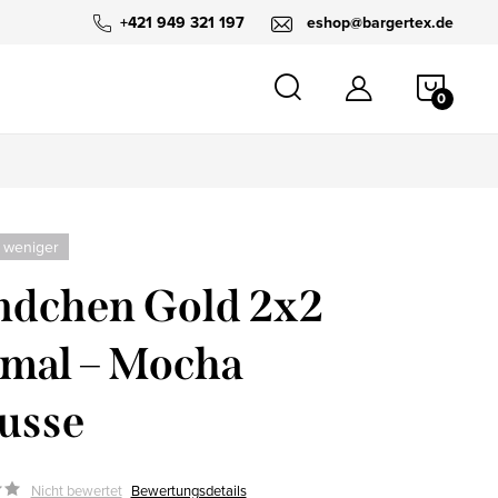
+421 949 321 197
eshop@bargertex.de
WARE
 weniger
dchen Gold 2x2
mal – Mocha
usse
Nicht bewertet
Bewertungsdetails