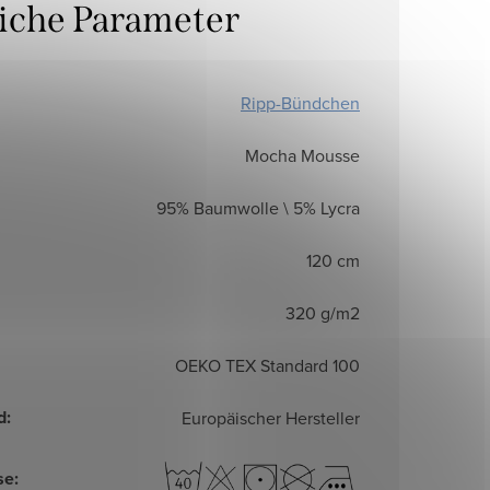
liche Parameter
Ripp-Bündchen
Mocha Mousse
95% Baumwolle \ 5% Lycra
120 cm
320 g/m2
OEKO TEX Standard 100
d
:
Europäischer Hersteller
se
: