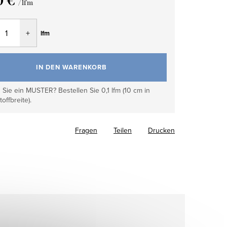
0 €
/ lfm
fspreis:
lfm
IN DEN WARENKORB
Sie ein MUSTER? Bestellen Sie 0,1 lfm (10 cm in
toffbreite).
Fragen
Teilen
Drucken