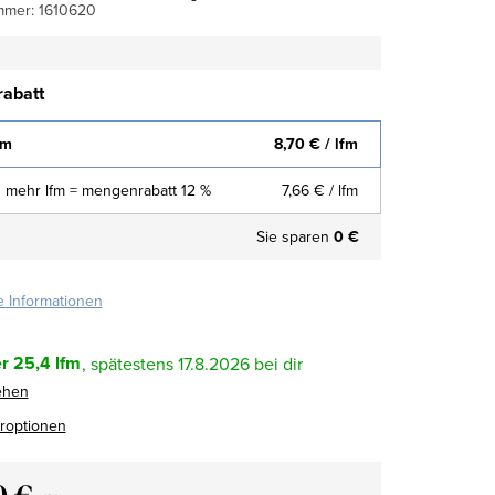
mmer:
1610620
abatt
fm
8,70 €
/ lfm
 mehr lfm = mengenrabatt 12 %
7,66 €
/ lfm
Sie sparen
0 €
te Informationen
r
25,4 lfm
17.8.2026
ehen
eroptionen