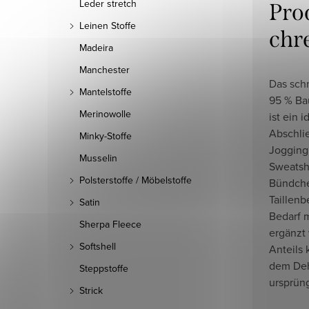
Leder stretch
Pro
Leinen Stoffe
chr
Madeira
Manchester
Das sch
Mantelstoffe
95 % Ba
Merinowolle
ist ein 
Abschli
Minky-Stoffe
Jogging
Musselin
Sweatsh
Polsterstoffe / Möbelstoffe
Bündche
Taillen
Satin
Bedarf 
Sherpa Fleece
ergänzt
Softshell
Anteils
dem Deh
Steppstoffe
ursprün
Strick