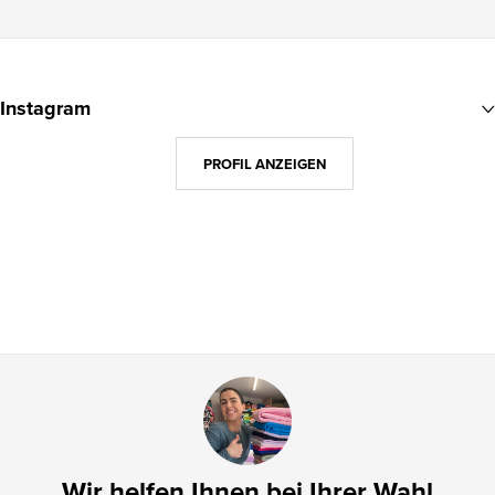
F
u
Instagram
ß
z
PROFIL ANZEIGEN
e
i
l
e
Wir helfen Ihnen bei Ihrer Wahl