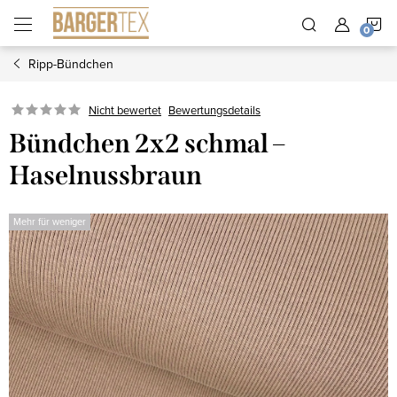
Zum
W
Inhalt
springen
Ripp-Bündchen
Nicht bewertet
Bewertungsdetails
Bündchen 2x2 schmal –
Haselnussbraun
Mehr für weniger