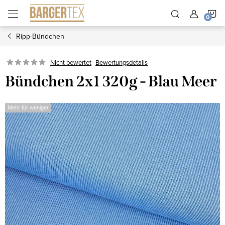
Zum
W
Inhalt
springen
Ripp-Bündchen
Nicht bewertet
Bewertungsdetails
Bündchen 2x1 320g - Blau Meer
Mehr für weniger