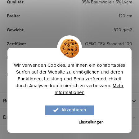
Qualität
:
95% Baumwolle \ 5% Lycra
Breite
:
120 cm
Gewicht
:
320 g/m2
Zertifikat
:
OEKO TEX Standard 100
Herkunftsland
:
Europäischer Hersteller
Wir verwenden Cookies, um Ihnen ein komfortables
Surfen auf der Website zu ermöglichen und deren
Pflegehinweise
:
Funktionen, Leistung und Benutzerfreundlichkeit
durch Analysen kontinuierlich zu verbessern.
Mehr
Informationen
Bewertung
Akzeptieren
Diskussion
Einstellungen