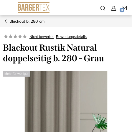
Zum
W
Inhalt
springen
Blackout b. 280 cm
Nicht bewertet
Bewertungsdetails
Blackout Rustik Natural
doppelseitig b. 280 - Grau
Mehr für weniger