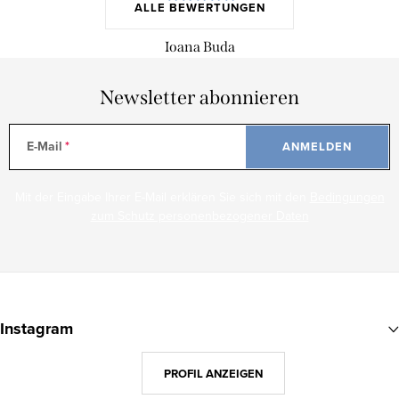
ALLE BEWERTUNGEN
Ioana Buda
Newsletter abonnieren
E-Mail
ANMELDEN
Mit der Eingabe Ihrer E-Mail erklären Sie sich mit den
Bedingungen
zum Schutz personenbezogener Daten
F
u
Instagram
ß
z
PROFIL ANZEIGEN