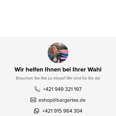
e
i
l
e
Wir helfen Ihnen bei Ihrer Wahl
Brauchen Sie Rat zu etwas? Wir sind für Sie da!
+421 949 321 197
eshop
@
bargertex.de
+421 915 964 304