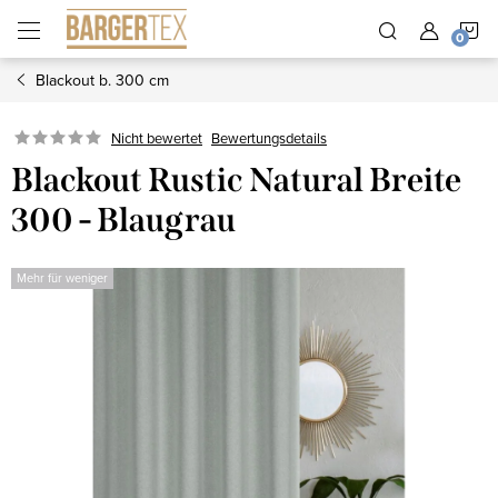
Zum
W
Inhalt
springen
Blackout b. 300 cm
Nicht bewertet
Bewertungsdetails
Blackout Rustic Natural Breite
300 - Blaugrau
Mehr für weniger