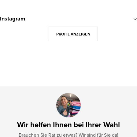
F
u
Instagram
ß
z
PROFIL ANZEIGEN
e
i
l
e
Wir helfen Ihnen bei Ihrer Wahl
Brauchen Sie Rat zu etwas? Wir sind für Sie da!