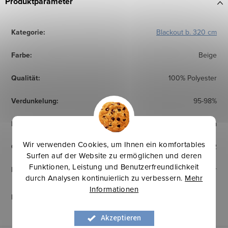
Produktparameter
Kategorie
:
Blackout b. 320 cm
Farbe
:
Beige
Qualität
:
100% Polyester
Verdunkelung
:
95-98%
Breite
:
320 cm
Wir verwenden Cookies, um Ihnen ein komfortables
Gewicht
:
240 g/m2
Surfen auf der Website zu ermöglichen und deren
Funktionen, Leistung und Benutzerfreundlichkeit
Herkunftsland
:
Europäischer Hersteller
durch Analysen kontinuierlich zu verbessern.
Mehr
Informationen
Pflegehinweise
:
Akzeptieren