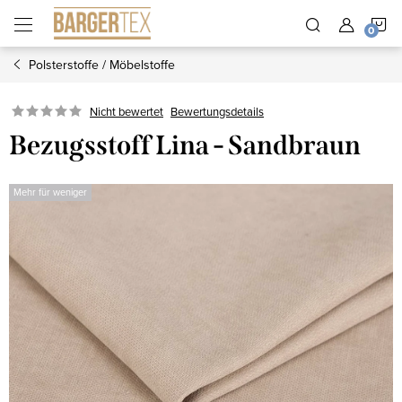
Zum
W
Inhalt
springen
Polsterstoffe / Möbelstoffe
Nicht bewertet
Bewertungsdetails
Bezugsstoff Lina - Sandbraun
Mehr für weniger