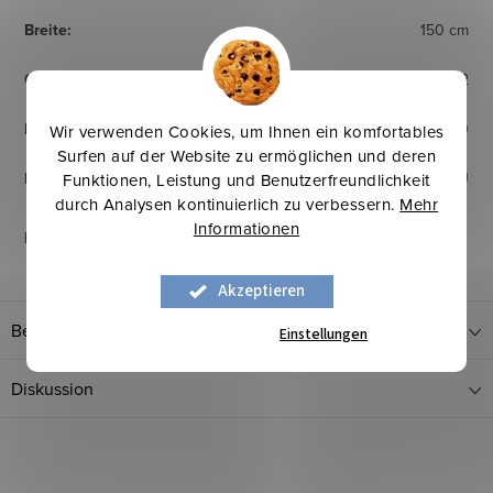
Breite
:
150 cm
Gewicht
:
300 g/m2
Martindale-Abriebtest
:
58 000
Wir verwenden Cookies, um Ihnen ein komfortables
Surfen auf der Website zu ermöglichen und deren
Herkunftsland
:
EU
Funktionen, Leistung und Benutzerfreundlichkeit
durch Analysen kontinuierlich zu verbessern.
Mehr
Informationen
Pflegehinweise
:
Akzeptieren
Bewertung
Einstellungen
Diskussion