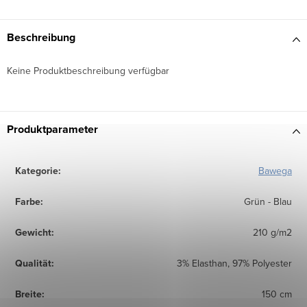
Beschreibung
Keine Produktbeschreibung verfügbar
Produktparameter
Kategorie
:
Bawega
Farbe
:
Grün - Blau
Gewicht
:
210 g/m2
Qualität
:
3% Elasthan, 97% Polyester
Breite
:
150 cm