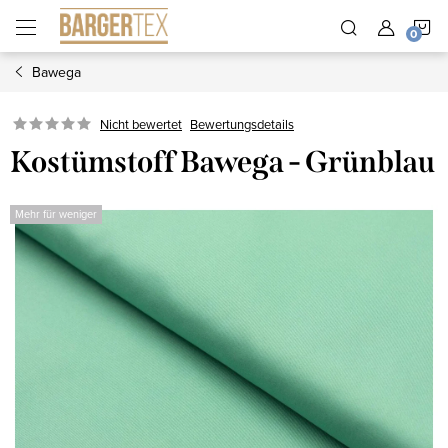
Zum
W
Inhalt
springen
Bawega
Nicht bewertet
Bewertungsdetails
Kostümstoff Bawega - Grünblau
Mehr für weniger