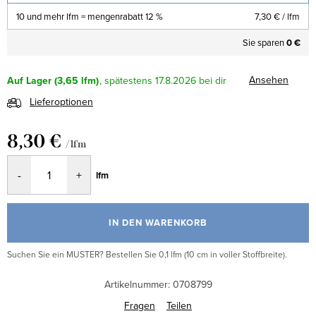
10 und mehr lfm = mengenrabatt 12 %
7,30 €
/ lfm
Sie sparen
0 €
Ansehen
Auf Lager
(3,65 lfm)
17.8.2026
Lieferoptionen
8,30 €
/ lfm
Verkaufspreis:
lfm
IN DEN WARENKORB
Suchen Sie ein MUSTER? Bestellen Sie 0,1 lfm (10 cm in voller Stoffbreite).
Artikelnummer:
0708799
Fragen
Teilen