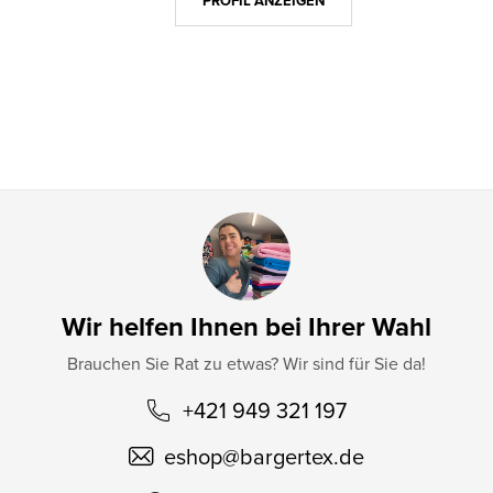
z
PROFIL ANZEIGEN
e
i
l
e
Wir helfen Ihnen bei Ihrer Wahl
Brauchen Sie Rat zu etwas? Wir sind für Sie da!
+421 949 321 197
eshop
@
bargertex.de