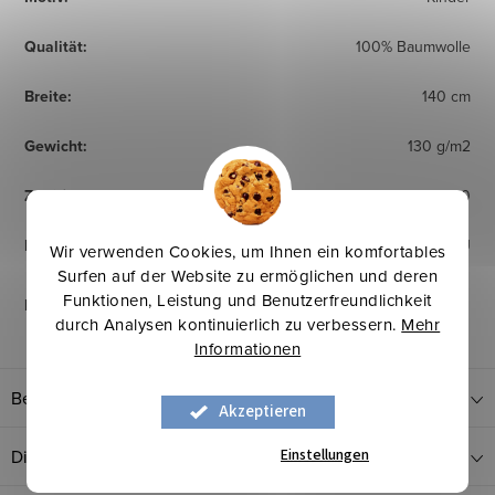
Qualität
:
100% Baumwolle
Breite
:
140 cm
Gewicht
:
130 g/m2
Zertifikat
:
OEKO TEX Standard 100
Herkunftsland
:
EU
Wir verwenden Cookies, um Ihnen ein komfortables
Surfen auf der Website zu ermöglichen und deren
Funktionen, Leistung und Benutzerfreundlichkeit
Pflegehinweise
:
durch Analysen kontinuierlich zu verbessern.
Mehr
Informationen
Bewertung
Akzeptieren
Einstellungen
Diskussion