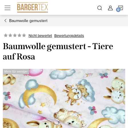
Zum
W
Inhalt
springen
Baumwolle gemustert
Nicht bewertet
Bewertungsdetails
Baumwolle gemustert - Tiere
auf Rosa
Mehr für weniger