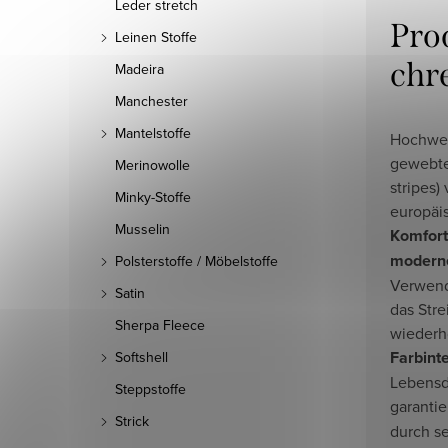
Leder stretch
Pro
Leinen Stoffe
chr
Madeira
Manchester
Mantelstoffe
Hochwert
gewebte
Merinowolle
stripes
Minky-Stoffe
europäis
Musselin
Komfort
modern
Polsterstoffe / Möbelstoffe
Verwend
Satin
das Str
Sherpa Fleece
wiederh
Farbinte
Softshell
Lebensd
Steppstoffe
garantie
Strick
durch se