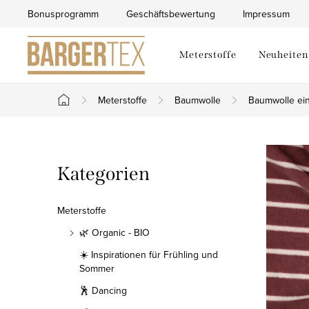
Zum
Bonusprogramm
Geschäftsbewertung
Impressum
Inhalt
springen
Meterstoffe
Neuheiten
Meterstoffe
Baumwolle
Baumwolle ein
Startseite
S
Kategorien
Kategorien
e
überspringen
i
Meterstoffe
t
🌿 Organic - BIO
☀️ Inspirationen für Frühling und
e
Sommer
n
🕺 Dancing