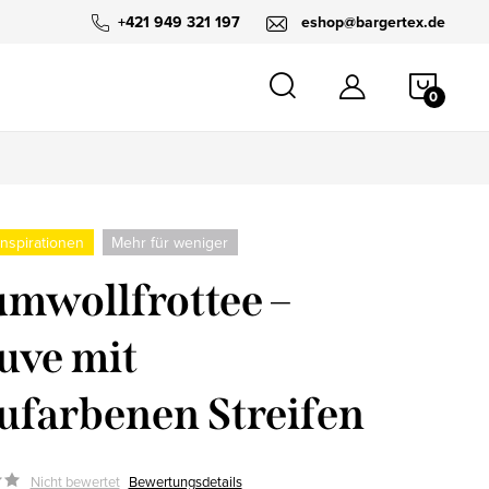
+421 949 321 197
eshop@bargertex.de
WARE
nspirationen
Mehr für weniger
mwollfrottee –
uve mit
ufarbenen Streifen
Nicht bewertet
Bewertungsdetails