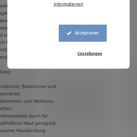
Informationen
webte Streifen –
nganhaltende Farbbrillanz
rapazierfähiges Material,
eignet für häufiges Waschen
Akzeptieren
d den täglichen Gebrauch
ch für Kinder geeignet dank
rtifizierung nach Oeko-Tex
Einstellungen
andard 100 (Klasse 1)
dung:
ndtücher, Badetücher und
demäntel
dezimmer- und Wellness-
xtilien
nderprodukte (auch für
pfindliche Haut geeignet)
queme Hauskleidung