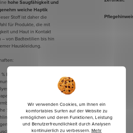
eine
hohe Saugfähigkeit und
genehm weiche Haptik
Pflegehinwei
ieser Stoff ist daher die
ahl für Produkte, die mit
keit und Haut in Kontakt
– von Badtextilien bis hin
emer Hauskleidung.
haften:
 % Baumwolle – natürliches,
mungsaktives Material, 20 %
lyester – für höhere
rapazierfähigkeit und
rmbeständigkeit
Wir verwenden Cookies, um Ihnen ein
he Saugfähigkeit dank
komfortables Surfen auf der Website zu
hlingenstruktur
ermöglichen und deren Funktionen, Leistung
und Benutzerfreundlichkeit durch Analysen
genehm weich und
kontinuierlich zu verbessern.
Mehr
auschig