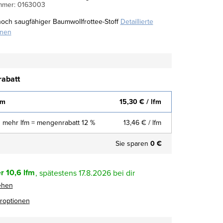
mmer:
0163003
hoch saugfähiger Baumwollfrottee-Stoff
Detaillierte
onen
abatt
fm
15,30 €
/ lfm
 mehr lfm = mengenrabatt 12 %
13,46 €
/ lfm
Sie sparen
0 €
r
10,6 lfm
17.8.2026
ehen
eroptionen