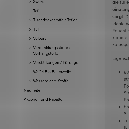
Sweat
die für 
eine an
Taft
sorgt
. D
Tischdeckestoffe / Teflon
ideale W
Tüll
Feuchtig
kommen 
Velours
zu bequ
Verdunklungsstoffe /
Vorhangstoffe
Eigensc
Verstärkungen / Füllungen
80
Waffel Bio-Baumwolle
at
Wasserdichte Stoffe
Po
Neuheiten
St
Fo
Aktionen und Rabatte
ho
Sc
an
fl