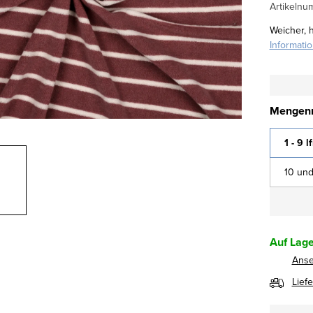
Artikelnu
Weicher, 
Informati
Mengenr
1 - 9 l
10 und
Auf Lage
Ans
Lief