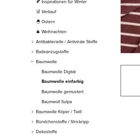
l
🍂 Inspirationen für Winter
🛒 Verkauf
e
🐣 Ostern
i
🎄 Weihnachten
s
Antibakterielle / Antivirale Stoffe
t
Badeanzugstoffe
Baumwolle
e
Baumwolle Digital
Baumwolle einfarbig
Baumwolle gemustert
Baumwoll Sulpa
Baumwolle Köper / Twill
Bündchenstoffe / Strickripp
Dekostoffe