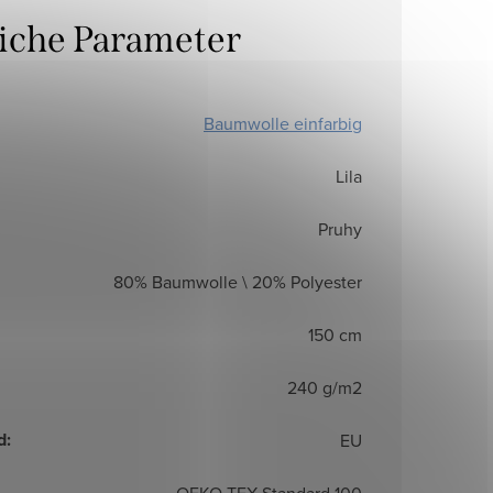
liche Parameter
Baumwolle einfarbig
Lila
Pruhy
80% Baumwolle \ 20% Polyester
150 cm
240 g/m2
d
:
EU
OEKO TEX Standard 100