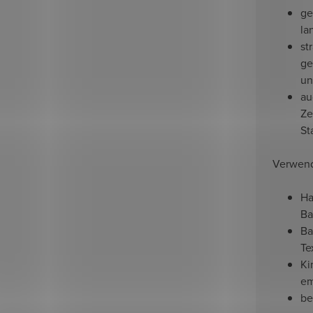
ge
la
st
ge
un
au
Ze
St
Verwen
Ha
Ba
Ba
Te
Ki
em
be