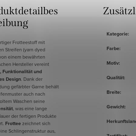
duktdetailbes
Zusätz
eibung
Kategorie
:
iger Frotteestoff mit
Farbe
:
n Streifen (yarn dyed
) von einem bewährten
Motiv
:
chen Hersteller vereint
, Funktionalität und
Qualität
:
es Design
. Dank der
ung gefärbter Garne behält
Breite
:
eifenmuster auch nach
oltem Waschen seine
Gewicht
:
nsität
, was eine lange
auer der fertigen Produkte
Herkunftslan
rt.
Frottee
zeichnet sich
ine Schlingenstruktur aus,
Zertifikat
: