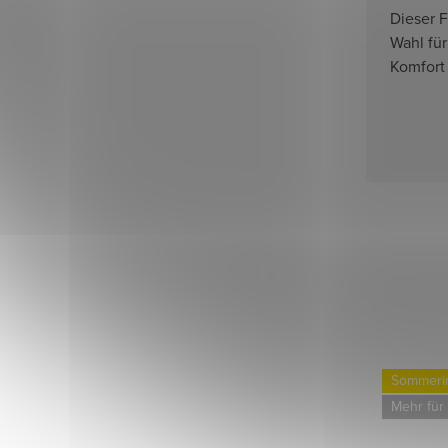
Dieser F
Wahl für 
Komfort
Sommerinspirationen
Sommerin
Mehr für weniger
Mehr für