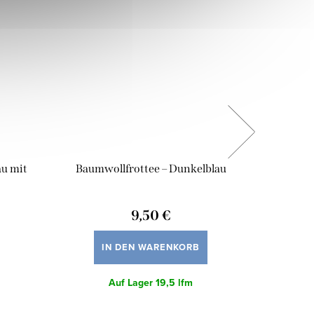
au mit
Baumwollfrottee – Dunkelblau
Baumwo
9,50 €
IN DEN WARENKORB
Auf Lager
19,5 lfm