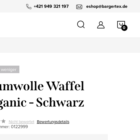
+421 949 321 197
eshop@bargertex.de
WARE
 weniger
mwolle Waffel
anic - Schwarz
Nicht bewertet
Bewertungsdetails
mmer:
0122999