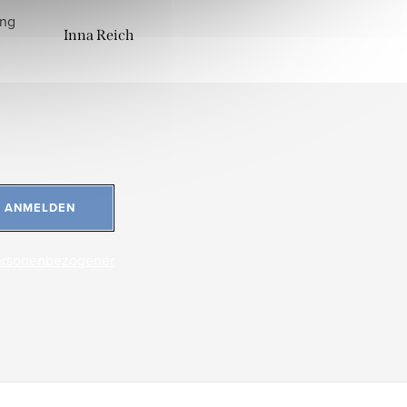
ung
Inna Reich
ANMELDEN
ersonenbezogener