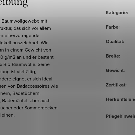
eibung
Kategorie
:
 Baumwollgewebe mit
Farbe
:
ruktur, das sich vor allem
eine hervorragende
Qualität
:
gkeit auszeichnet. Wir
ihn in einem Gewicht von
Breite
:
50 g/m2 an und er besteht
% Bio-Baumwolle. Seine
Gewicht
:
ng ist vielfältig,
dere eignet er sich ideal
Zertifikat
:
en von Badaccessoires wie
hern, Badetüchern,
Herkunftslan
, Bademäntel, aber auch
tücher oder Sommerdecken
Kleinen.
Pflegehinwei