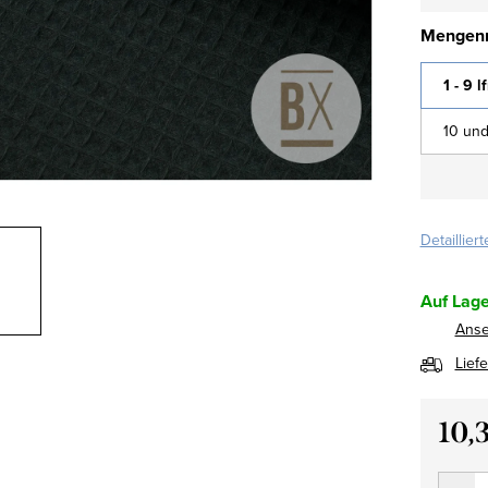
Mengenr
1 - 9 l
10 und
Detaillier
Auf Lage
Ans
Lief
10,
Verkau