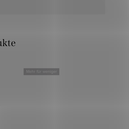
Mehr für weniger
Mehr für