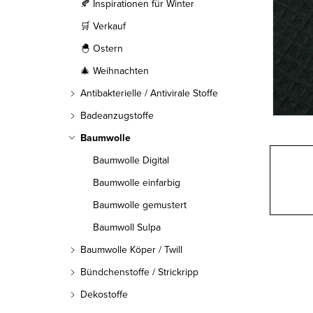
l
🍂 Inspirationen für Winter
🛒 Verkauf
e
🐣 Ostern
i
🎄 Weihnachten
s
Antibakterielle / Antivirale Stoffe
t
Badeanzugstoffe
Baumwolle
e
Baumwolle Digital
Baumwolle einfarbig
Baumwolle gemustert
Baumwoll Sulpa
Baumwolle Köper / Twill
Bündchenstoffe / Strickripp
Dekostoffe