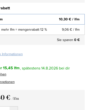
abatt
fm
10,30 €
/ lfm
 mehr lfm = mengenrabatt 12 %
9,06 €
/ lfm
Sie sparen
0 €
te Informationen
r
15,45 lfm
14.8.2026
ehen
eroptionen
30 €
/ lfm
fspreis: