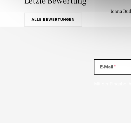
Letzte Bewertung
Ioana Bu
ALLE BEWERTUNGEN
E-Mail
Mit der Eingabe Ih
F