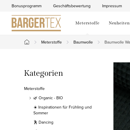
Zum
Bonusprogramm
Geschäftsbewertung
Impressum
Inhalt
springen
Meterstoffe
Neuheiten
Meterstoffe
Baumwolle
Baumwolle Waf
Startseite
S
Kategorien
Kategorien
e
überspringen
i
Meterstoffe
t
🌿 Organic - BIO
☀️ Inspirationen für Frühling und
e
Sommer
n
🕺 Dancing