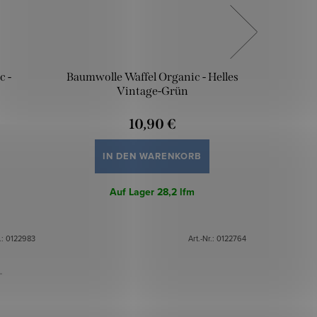
c -
Baumwolle Waffel Organic - Helles
Baumwol
Vintage-Grün
10,90 €
IN DEN WARENKORB
Auf Lager
28,2 lfm
.:
0122983
Art.-Nr.:
0122764