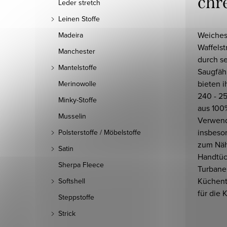
chr
Leder stretch
Leinen Stoffe
Weiches
Madeira
Waffelst
Manchester
durch s
Mantelstoffe
Saugfähi
bieten 
Merinowolle
240 - 2
Minky-Stoffe
aus 100
Musselin
Verwendu
insbeson
Polsterstoffe / Möbelstoffe
zum Näh
Satin
Handtüc
Sherpa Fleece
Turbane
Küchen
Softshell
für die 
Steppstoffe
Strick