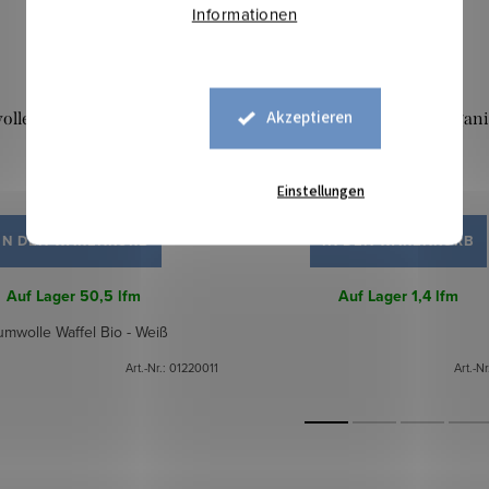
Informationen
Akzeptieren
lle Waffel Organic - Weiß
Baumwolle Waffel Organi
Dunkelgrau
10,90 €
10,90 €
Einstellungen
IN DEN WARENKORB
IN DEN WARENKORB
Auf Lager
50,5 lfm
Auf Lager
1,4 lfm
mwolle Waffel Bio - Weiß
Art.-Nr.:
01220011
Art.-Nr