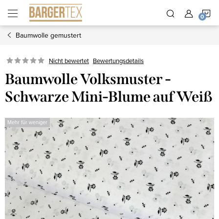
Zum
W
Inhalt
springen
Baumwolle gemustert
Nicht bewertet
Bewertungsdetails
Baumwolle Volksmuster -
Schwarze Mini-Blume auf Weiß
Mehr für weniger