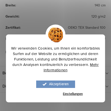
Breite
:
140 cm
Gewicht
:
120 g/m2
Zertifikat
:
OEKO TEX Standard 100
Herkunftsland
:
EU
Wir verwenden Cookies, um Ihnen ein komfortables
Pflegehinweise
:
Surfen auf der Website zu ermöglichen und deren
Funktionen, Leistung und Benutzerfreundlichkeit
durch Analysen kontinuierlich zu verbessern.
Mehr
Informationen
Bewertung
Akzeptieren
Diskussion
Einstellungen