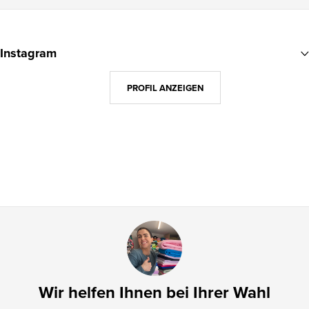
F
u
Instagram
ß
z
PROFIL ANZEIGEN
e
i
l
e
Wir helfen Ihnen bei Ihrer Wahl