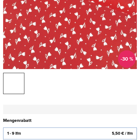
-30 %
Mengenrabatt
1 - 9 lfm
5,50 €
/ lfm