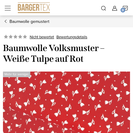
Zum
W
Inhalt
springen
Baumwolle gemustert
Nicht bewertet
Bewertungsdetails
Baumwolle Volksmuster –
Weiße Tulpe auf Rot
Mehr für weniger