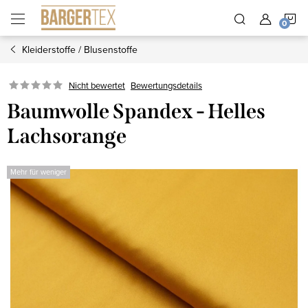
Zum
W
Inhalt
springen
Kleiderstoffe / Blusenstoffe
Nicht bewertet
Bewertungsdetails
Baumwolle Spandex - Helles
Lachsorange
Mehr für weniger