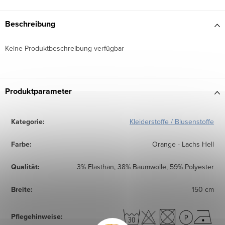
Beschreibung
Keine Produktbeschreibung verfügbar
Produktparameter
Kategorie
:
Kleiderstoffe / Blusenstoffe
Farbe
:
Orange - Lachs Hell
Qualität
:
3% Elasthan, 38% Baumwolle, 59% Polyester
Breite
:
150 cm
Pflegehinweise
: