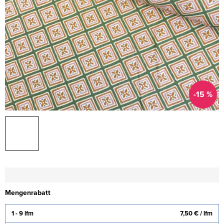
-15 %
Mengenrabatt
1 - 9 lfm
7,50 €
/ lfm