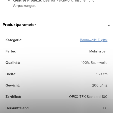
Kreative Projekte:
Ideal für Patchwork, Taschen und
Verpackungen.
Produktparameter
Kategorie
:
Baumwolle Digital
Farbe
:
Mehrfarben
Qualität
:
100% Baumwolle
Breite
:
160 cm
Gewicht
:
200 g/m2
Zertifikat
:
OEKO TEX Standard 100
Herkunftsland
:
EU