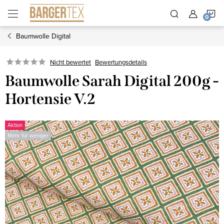
Zum
W
Inhalt
springen
Baumwolle Digital
Nicht bewertet
Bewertungsdetails
Baumwolle Sarah Digital 200g -
Hortensie V.2
Aktion
Mehr für weniger