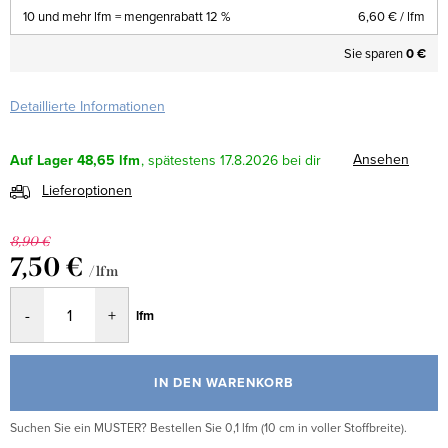
10 und mehr lfm = mengenrabatt 12 %
6,60 €
/ lfm
Sie sparen
0 €
Detaillierte Informationen
Ansehen
Auf Lager
48,65 lfm
17.8.2026
Lieferoptionen
8,90 €
7,50 €
/ lfm
Verkaufspreis:
lfm
IN DEN WARENKORB
Suchen Sie ein MUSTER? Bestellen Sie 0,1 lfm (10 cm in voller Stoffbreite).