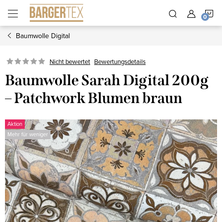
Zum
W
Inhalt
springen
Baumwolle Digital
Nicht bewertet
Bewertungsdetails
Baumwolle Sarah Digital 200g
– Patchwork Blumen braun
Aktion
Mehr für weniger