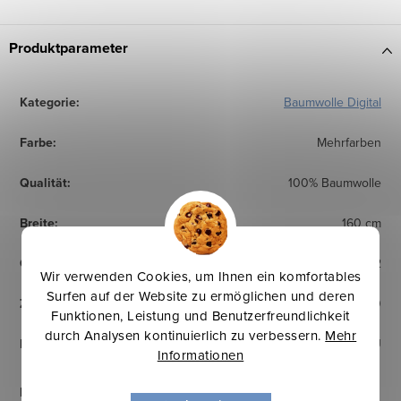
Produktparameter
Kategorie
:
Baumwolle Digital
Farbe
:
Mehrfarben
Qualität
:
100% Baumwolle
Breite
:
160 cm
Gewicht
:
200 g/m2
Wir verwenden Cookies, um Ihnen ein komfortables
Surfen auf der Website zu ermöglichen und deren
Zertifikat
:
OEKO TEX Standard 100
Funktionen, Leistung und Benutzerfreundlichkeit
durch Analysen kontinuierlich zu verbessern.
Mehr
Herkunftsland
:
EU
Informationen
Pflegehinweise
: