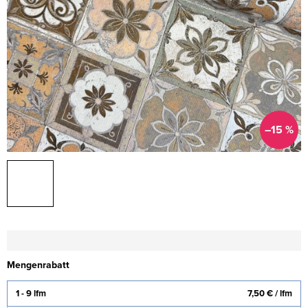
–15 %
Mengenrabatt
1 - 9 lfm
7,50 €
/ lfm