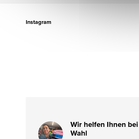
F
u
Instagram
ß
z
e
i
l
e
Wir helfen Ihnen bei
Wahl