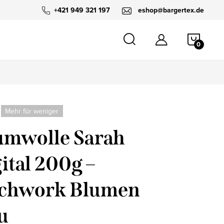
+421 949 321 197
eshop@bargertex.de
WARE
Mehr für weniger
mwolle Sarah
ital 200g –
tchwork Blumen
u