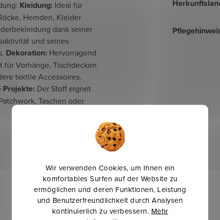
Herkunftslan
dung:
Kleidung:
Ideal für
Röcke, Hemden, Kleider
nderbekleidung dank seiner
Pflegehinwei
aktivität und seines
s.
Dekoration:
Hervorragend
t für Vorhänge, Tischdecken
ere textile Accessoires.
 Projekte:
Der Stoff eignet
 Patchwork, Taschen oder
Wir verwenden Cookies, um Ihnen ein
komfortables Surfen auf der Website zu
ermöglichen und deren Funktionen, Leistung
und Benutzerfreundlichkeit durch Analysen
kontinuierlich zu verbessern.
Mehr