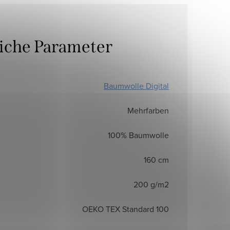
liche Parameter
Baumwolle Digital
Mehrfarben
100% Baumwolle
160 cm
200 g/m2
OEKO TEX Standard 100