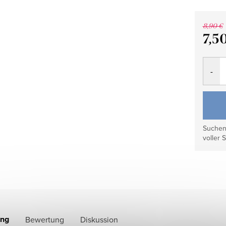
8,90 €
7,5
Verkau
Suchen 
voller S
ung
Bewertung
Diskussion