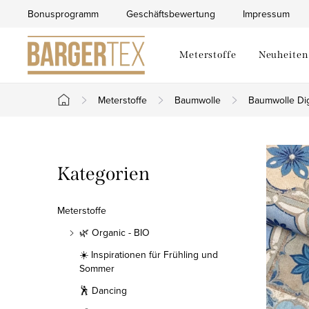
Zum
Bonusprogramm
Geschäftsbewertung
Impressum
Inhalt
springen
Meterstoffe
Neuheiten
Meterstoffe
Baumwolle
Baumwolle Dig
Startseite
S
Kategorien
Kategorien
e
überspringen
i
Meterstoffe
t
🌿 Organic - BIO
☀️ Inspirationen für Frühling und
e
Sommer
n
🕺 Dancing