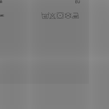
d
:
EU
se
: