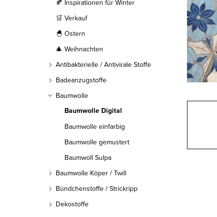
l
🍂 Inspirationen für Winter
🛒 Verkauf
e
🐣 Ostern
i
🎄 Weihnachten
s
Antibakterielle / Antivirale Stoffe
t
Badeanzugstoffe
Baumwolle
e
Baumwolle Digital
Baumwolle einfarbig
Baumwolle gemustert
Baumwoll Sulpa
Baumwolle Köper / Twill
Bündchenstoffe / Strickripp
Dekostoffe