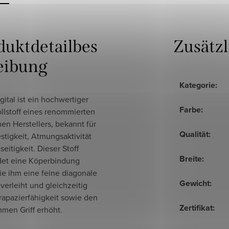
duktdetailbes
Zusätz
eibung
Kategorie
:
gital ist ein hochwertiger
Farbe
:
lstoff eines renommierten
en Herstellers, bekannt für
Qualität
:
stigkeit, Atmungsaktivität
seitigkeit. Dieser Stoff
Breite
:
et eine Köperbindung
 die ihm eine feine diagonale
Gewicht
:
 verleiht und gleichzeitig
rapazierfähigkeit sowie den
Zertifikat
:
men Griff erhöht.