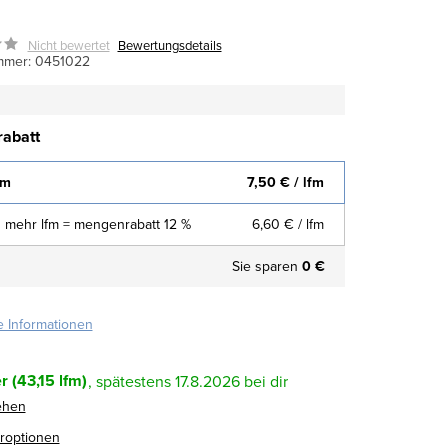
Nicht bewertet
Bewertungsdetails
mmer:
0451022
abatt
fm
7,50 €
/ lfm
 mehr lfm = mengenrabatt 12 %
6,60 €
/ lfm
Sie sparen
0 €
te Informationen
r
(43,15 lfm)
17.8.2026
ehen
eroptionen