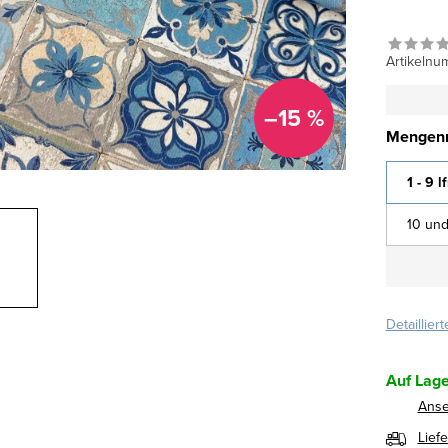
Artikelnu
–15 %
Mengenr
1 - 9 l
10 und
Detaillier
Auf Lage
Ans
Lief