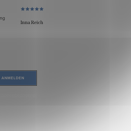
ung
Inna Reich
ANMELDEN
ersonenbezogener