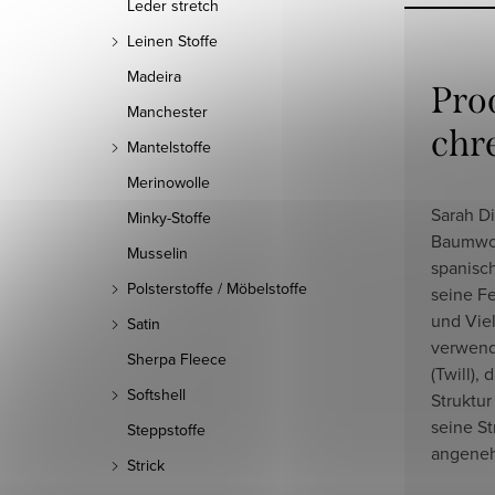
Leder stretch
Leinen Stoffe
Madeira
Pro
Manchester
chr
Mantelstoffe
Merinowolle
Sarah Di
Minky-Stoffe
Baumwol
Musselin
spanisch
Polsterstoffe / Möbelstoffe
seine Fe
und Viel
Satin
verwend
Sherpa Fleece
(Twill),
Softshell
Struktur
seine St
Steppstoffe
angeneh
Strick