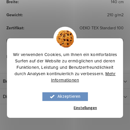
Breite
:
140 cm
Gewicht
:
210 g/m2
Zertifikat
:
OEKO TEX Standard 100
Herkunftsland
:
EU
Wir verwenden Cookies, um Ihnen ein komfortables
Pflegehinweise
:
Surfen auf der Website zu ermöglichen und deren
Funktionen, Leistung und Benutzerfreundlichkeit
durch Analysen kontinuierlich zu verbessern.
Mehr
Informationen
Bewertung
Diskussion
Akzeptieren
Einstellungen