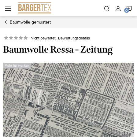
Zum
W
Inhalt
springen
Baumwolle gemustert
Nicht bewertet
Bewertungsdetails
Baumwolle Ressa - Zeitung
Mehr für weniger