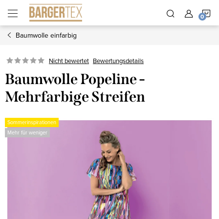
Zum
W
Inhalt
springen
Baumwolle einfarbig
Nicht bewertet
Bewertungsdetails
Baumwolle Popeline -
Mehrfarbige Streifen
Sommerinspirationen
Mehr für weniger