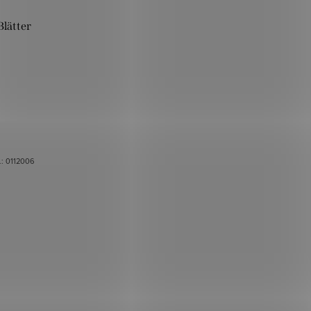
Blätter
.:
0112006