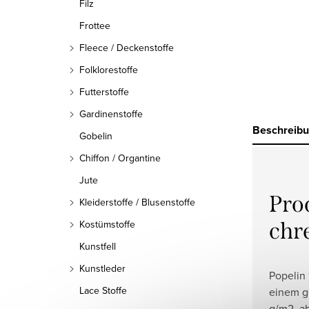
Filz
Frottee
Fleece / Deckenstoffe
Folklorestoffe
Futterstoffe
Gardinenstoffe
Beschreib
Gobelin
Chiffon / Organtine
Jute
Pro
Kleiderstoffe / Blusenstoffe
chr
Kostümstoffe
Kunstfell
Kunstleder
Popelin
Lace Stoffe
einem g
g/m2, ab