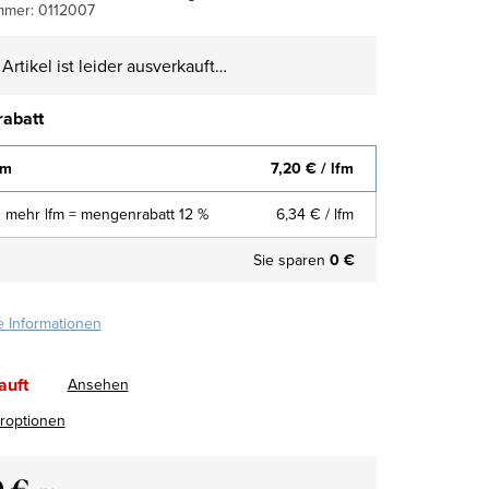
mmer:
0112007
Artikel ist leider ausverkauft…
abatt
fm
7,20 €
/ lfm
 mehr lfm = mengenrabatt 12 %
6,34 €
/ lfm
Sie sparen
0 €
te Informationen
auft
Ansehen
eroptionen