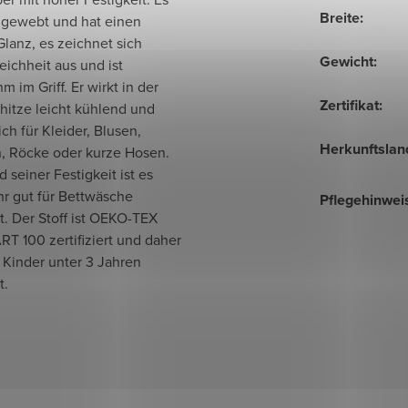
Breite
:
t gewebt und hat einen
lanz, es zeichnet sich
Gewicht
:
ichheit aus und ist
 im Griff. Er wirkt in der
Zertifikat
:
itze leicht kühlend und
ich für Kleider, Blusen,
Herkunftslan
 Röcke oder kurze Hosen.
 seiner Festigkeit ist es
hr gut für Bettwäsche
Pflegehinwei
. Der Stoff ist OEKO-TEX
T 100 zertifiziert und daher
 Kinder unter 3 Jahren
t.