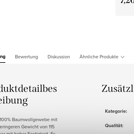
7,2
Verkau
ung
Bewertung
Diskussion
Ähnliche Produkte
duktdetailbes
Zusätz
eibung
Kategorie
:
 100% Baumwollgewebe mit
Qualität
:
eringeren Gewicht von 115
er mit hoher Festigkeit. Es