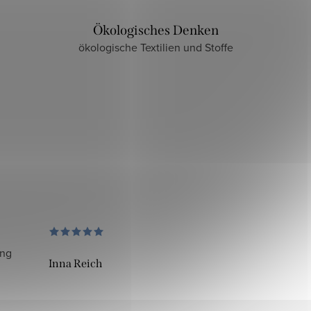
Ökologisches Denken
ökologische Textilien und Stoffe
ung
Inna Reich