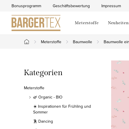
Zum
Bonusprogramm
Geschäftsbewertung
Impressum
Inhalt
springen
Meterstoffe
Neuheiten
Meterstoffe
Baumwolle
Baumwolle ein
Startseite
S
Kategorien
Kategorien
e
überspringen
i
Meterstoffe
t
🌿 Organic - BIO
☀️ Inspirationen für Frühling und
e
Sommer
n
🕺 Dancing