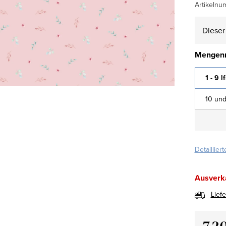
Artikelnu
Dieser 
Mengenr
1 - 9 l
10 und
Detaillier
Ausverk
Lief