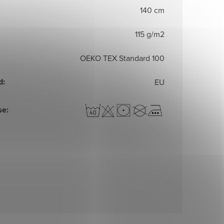
140 cm
115 g/m2
OEKO TEX Standard 100
d
:
EU
se
: