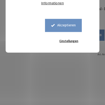
Informationen
Baumwolle Popeline Digital - 
auf Weiß
7,20 €
Akzeptieren
IN DEN WARENKORB
Einstellungen
Auf Lager
0,5 lfm
Art.-Nr