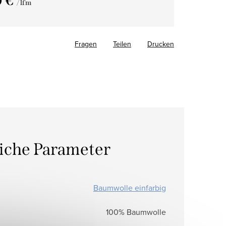
0 €
/ lfm
fspreis:
Fragen
Teilen
Drucken
liche Parameter
Baumwolle einfarbig
100% Baumwolle