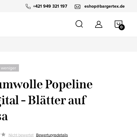
+421 949 321 197
eshop@bargertex.de
WARE
 weniger
mwolle Popeline
ital - Blätter auf
sa
Nicht bewertet
Bewertungsdetails