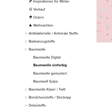
l
🍂 Inspirationen für Winter
🛒 Verkauf
e
🐣 Ostern
i
🎄 Weihnachten
s
Antibakterielle / Antivirale Stoffe
t
Badeanzugstoffe
Baumwolle
e
Baumwolle Digital
Baumwolle einfarbig
Baumwolle gemustert
Baumwoll Sulpa
Baumwolle Köper / Twill
Bündchenstoffe / Strickripp
Dekostoffe