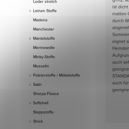
Leder stretch
ist dich
Leinen Stoffe
matten G
Madeira
durch We
angenehm
Manchester
Sommerh
Mantelstoffe
eignet s
Merinowolle
Hemden,
Aufgrund
Minky-Stoffe
auch se
Musselin
geeignet
Polsterstoffe / Möbelstoffe
STANDAR
auch für
Satin
geeigne
Sherpa Fleece
Softshell
Steppstoffe
Strick