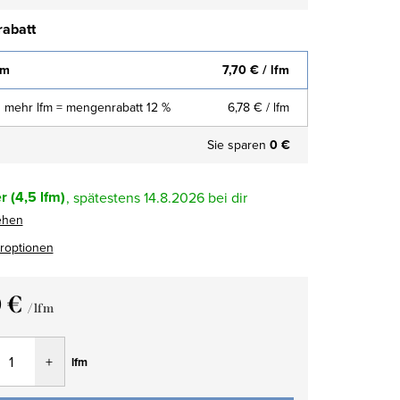
abatt
fm
7,70 €
/ lfm
 mehr lfm = mengenrabatt 12 %
6,78 €
/ lfm
Sie sparen
0 €
r
(4,5 lfm)
14.8.2026
ehen
eroptionen
0 €
/ lfm
fspreis:
lfm