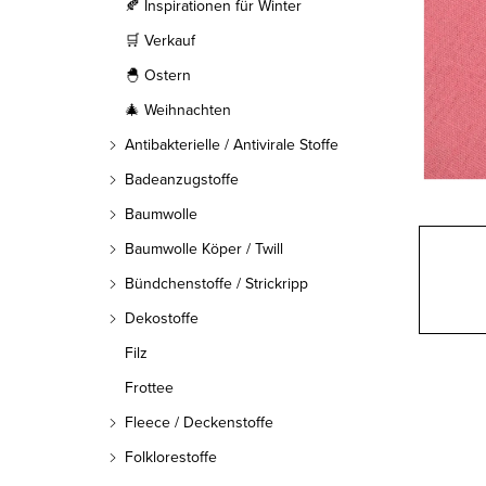
l
🍂 Inspirationen für Winter
🛒 Verkauf
e
🐣 Ostern
i
🎄 Weihnachten
s
Antibakterielle / Antivirale Stoffe
t
Badeanzugstoffe
Baumwolle
e
Baumwolle Köper / Twill
Bündchenstoffe / Strickripp
Dekostoffe
Filz
Frottee
Fleece / Deckenstoffe
Folklorestoffe