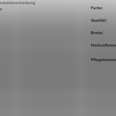
roduktbeschreibung
Farbe
:
ar
Qualität
:
Breite
:
Herkunftslan
Pflegehinwei