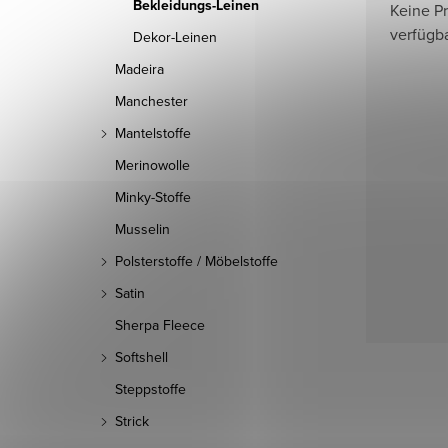
Bekleidungs-Leinen
Keine P
verfügb
Dekor-Leinen
Madeira
Manchester
Mantelstoffe
Merinowolle
Minky-Stoffe
Musselin
Polsterstoffe / Möbelstoffe
Satin
Sherpa Fleece
Softshell
Steppstoffe
Strick