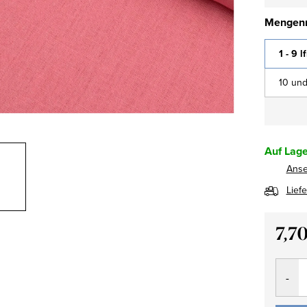
Mengenr
1 - 9 l
10 und
Auf Lage
Ans
Lief
7,7
Verkau