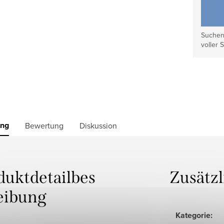
Suchen 
voller S
ung
Bewertung
Diskussion
duktdetailbes
Zusätz
eibung
Kategorie
: