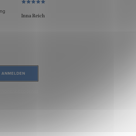
ung
Inna Reich
ANMELDEN
ersonenbezogener