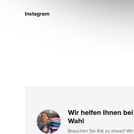
F
u
Instagram
ß
z
e
i
l
e
Wir helfen Ihnen bei
Wahl
Brauchen Sie Rat zu etwas? Wir 