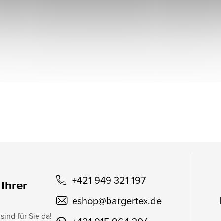
+421 949 321 197
 Ihrer
eshop
@
bargertex.de
sind für Sie da!