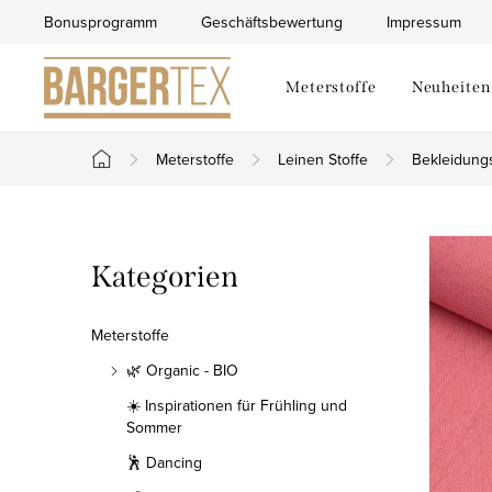
Zum
Bonusprogramm
Geschäftsbewertung
Impressum
Inhalt
springen
Meterstoffe
Neuheiten
Meterstoffe
Leinen Stoffe
Bekleidung
Startseite
S
Kategorien
Kategorien
e
überspringen
i
Meterstoffe
t
🌿 Organic - BIO
☀️ Inspirationen für Frühling und
e
Sommer
n
🕺 Dancing