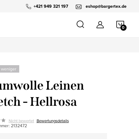
+421 949 321 197
eshop@bargertex.de
WARE
 weniger
mwolle Leinen
etch - Hellrosa
Nicht bewertet
Bewertungsdetails
mmer:
2132472