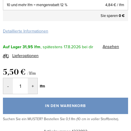
10 und mehr lfm = mengenrabatt 12 %
4,84 €
/ lfm
Sie sparen
0 €
Detaillierte Informationen
Ansehen
Auf Lager
31,95 lfm
17.8.2026
Lieferoptionen
5,50 €
/ lfm
Verkaufspreis:
lfm
IN DEN WARENKORB
Suchen Sie ein MUSTER? Bestellen Sie 0,1 lfm (10 cm in voller Stoffbreite).