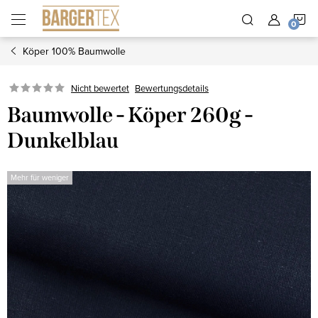
Zum
W
Inhalt
springen
Köper 100% Baumwolle
Nicht bewertet
Bewertungsdetails
Baumwolle - Köper 260g -
Dunkelblau
Mehr für weniger