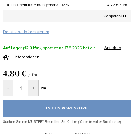
10 und mehr lfm = mengenrabatt 12 %
4,22 €
/ lfm
Sie sparen
0 €
Detaillierte Informationen
Ansehen
Auf Lager
(12,3 lfm)
17.8.2026
Lieferoptionen
4,80 €
/ lfm
Verkaufspreis:
lfm
IN DEN WARENKORB
Suchen Sie ein MUSTER? Bestellen Sie 0,1 lfm (10 cm in voller Stoffbreite).