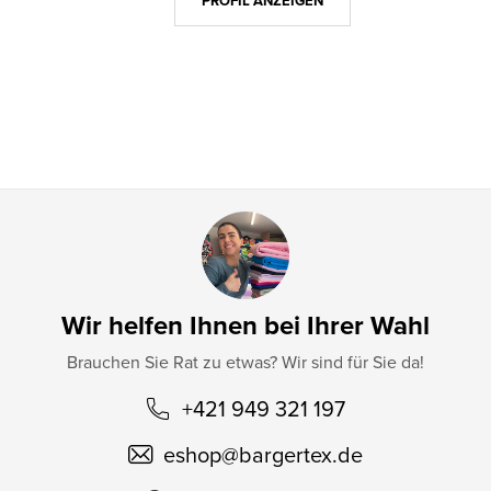
z
PROFIL ANZEIGEN
e
i
l
e
Wir helfen Ihnen bei Ihrer Wahl
Brauchen Sie Rat zu etwas? Wir sind für Sie da!
+421 949 321 197
eshop
@
bargertex.de