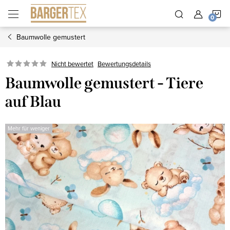
Zum
W
Inhalt
springen
Baumwolle gemustert
Nicht bewertet
Bewertungsdetails
Baumwolle gemustert - Tiere
auf Blau
Mehr für weniger