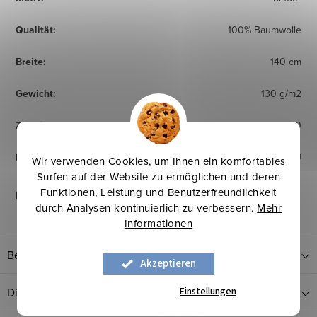
Qualität
:
100% Baumwolle
Breite
:
140 cm
Gewicht
:
130 g/m2
Zertifikat
:
OEKO TEX Standard 100
Herkunftsland
:
EU
Wir verwenden Cookies, um Ihnen ein komfortables
Surfen auf der Website zu ermöglichen und deren
Funktionen, Leistung und Benutzerfreundlichkeit
Pflegehinweise
:
durch Analysen kontinuierlich zu verbessern.
Mehr
Informationen
Bewertung
Akzeptieren
Einstellungen
Diskussion