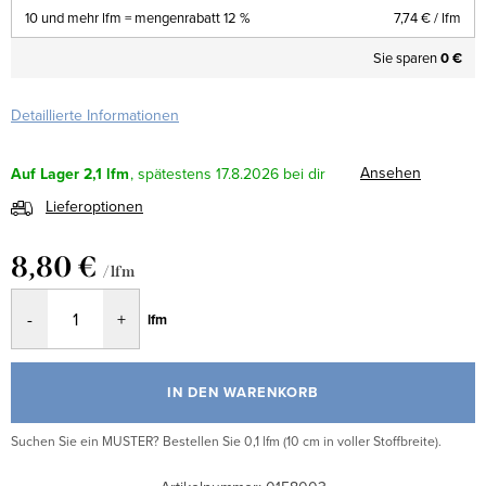
10 und mehr lfm = mengenrabatt 12 %
7,74 €
/ lfm
Sie sparen
0 €
Detaillierte Informationen
Ansehen
Auf Lager
2,1 lfm
17.8.2026
Lieferoptionen
8,80 €
/ lfm
Verkaufspreis:
lfm
IN DEN WARENKORB
Suchen Sie ein MUSTER? Bestellen Sie 0,1 lfm (10 cm in voller Stoffbreite).