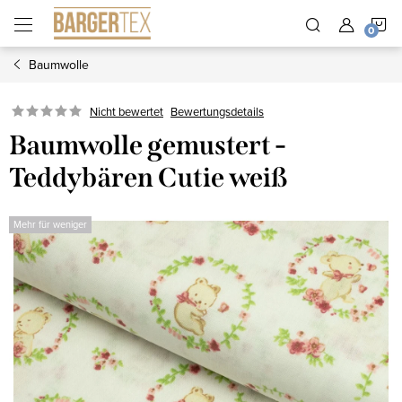
Zum
W
Inhalt
springen
Baumwolle
Nicht bewertet
Bewertungsdetails
Baumwolle gemustert -
Teddybären Cutie weiß
Mehr für weniger