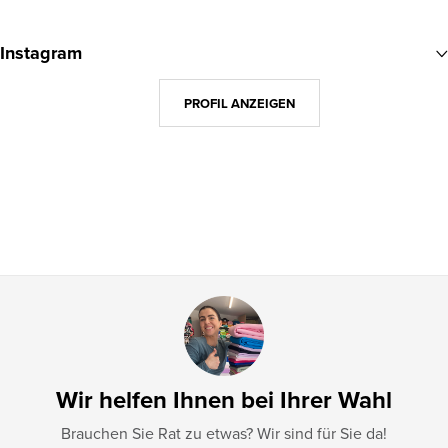
F
u
Instagram
ß
z
PROFIL ANZEIGEN
e
i
l
e
Wir helfen Ihnen bei Ihrer Wahl
Brauchen Sie Rat zu etwas? Wir sind für Sie da!