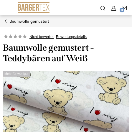
Zum
W
Inhalt
springen
Baumwolle gemustert
Nicht bewertet
Bewertungsdetails
Baumwolle gemustert -
Teddybären auf Weiß
Mehr für weniger