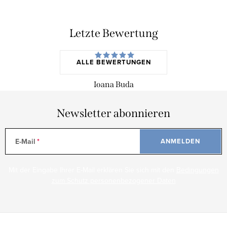
Letzte Bewertung
ALLE BEWERTUNGEN
Ioana Buda
Newsletter abonnieren
E-Mail
ANMELDEN
Mit der Eingabe Ihrer E-Mail erklären Sie sich mit den
Bedingungen
zum Schutz personenbezogener Daten
F