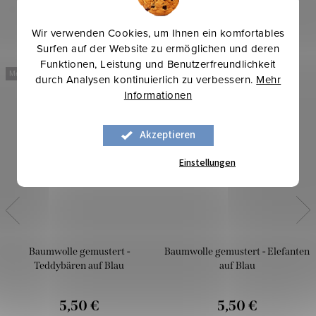
Wir verwenden Cookies, um Ihnen ein komfortables
Surfen auf der Website zu ermöglichen und deren
Funktionen, Leistung und Benutzerfreundlichkeit
Mehr für weniger
Mehr für weniger
durch Analysen kontinuierlich zu verbessern.
Mehr
Informationen
Akzeptieren
Einstellungen
Baumwolle gemustert -
Baumwolle gemustert - Elefanten
Teddybären auf Blau
auf Blau
5,50 €
5,50 €