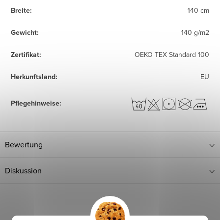
Breite
:
140 cm
Gewicht
:
140 g/m2
Zertifikat
:
OEKO TEX Standard 100
Herkunftsland
:
EU
Pflegehinweise
:
Bewertung
Diskussion