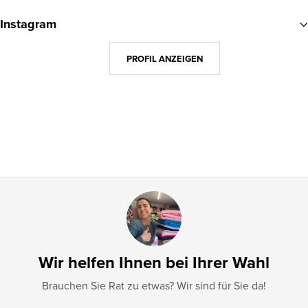
u
Instagram
ß
z
PROFIL ANZEIGEN
e
i
l
e
Wir helfen Ihnen bei Ihrer Wahl
Brauchen Sie Rat zu etwas? Wir sind für Sie da!