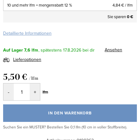
10 und mehr lfm = mengenrabatt 12 %
4,84 €
/ lfm
Sie sparen
0 €
Detaillierte Informationen
Ansehen
Auf Lager
7,6 lfm
17.8.2026
Lieferoptionen
5,50 €
/ lfm
Verkaufspreis:
lfm
IN DEN WARENKORB
Suchen Sie ein MUSTER? Bestellen Sie 0,1 lfm (10 cm in voller Stoffbreite).