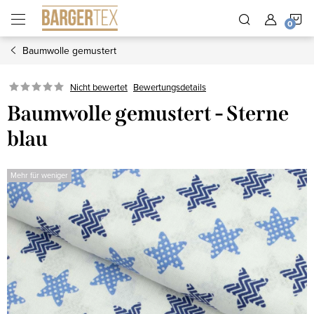
Zum
W
Inhalt
springen
Baumwolle gemustert
Nicht bewertet
Bewertungsdetails
Baumwolle gemustert - Sterne
blau
Mehr für weniger