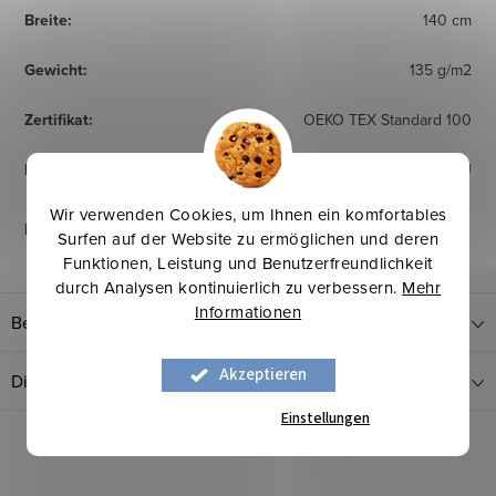
Breite
:
140 cm
Gewicht
:
135 g/m2
Zertifikat
:
OEKO TEX Standard 100
Herkunftsland
:
EU
Wir verwenden Cookies, um Ihnen ein komfortables
Pflegehinweise
:
Surfen auf der Website zu ermöglichen und deren
Funktionen, Leistung und Benutzerfreundlichkeit
durch Analysen kontinuierlich zu verbessern.
Mehr
Informationen
Bewertung
Akzeptieren
Diskussion
Einstellungen