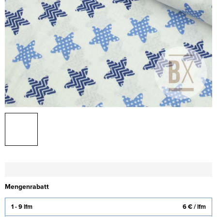
Mengenrabatt
1 - 9 lfm
6 €
/ lfm