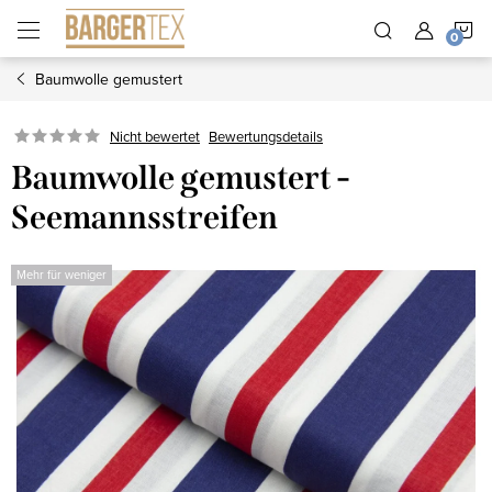
Zum
W
Inhalt
springen
Baumwolle gemustert
Nicht bewertet
Bewertungsdetails
Baumwolle gemustert -
Seemannsstreifen
Mehr für weniger