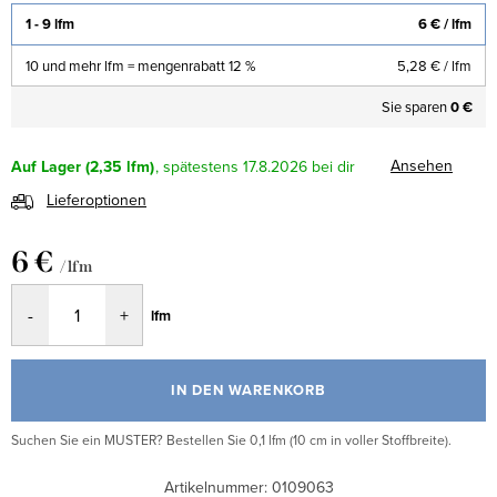
1 - 9 lfm
6 €
/ lfm
10 und mehr lfm = mengenrabatt 12 %
5,28 €
/ lfm
Sie sparen
0 €
Ansehen
Auf Lager
(2,35 lfm)
17.8.2026
Lieferoptionen
6 €
/ lfm
Verkaufspreis:
lfm
IN DEN WARENKORB
Suchen Sie ein MUSTER? Bestellen Sie 0,1 lfm (10 cm in voller Stoffbreite).
Artikelnummer:
0109063