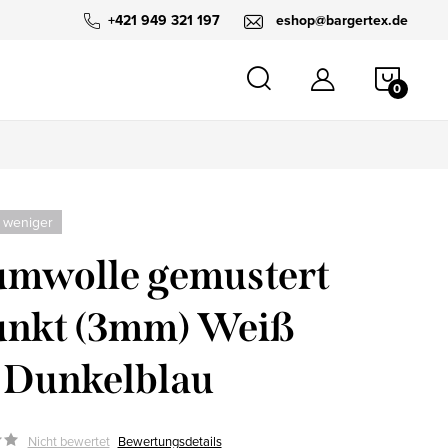
+421 949 321 197
eshop@bargertex.de
WARE
 weniger
mwolle gemustert
unkt (3mm) Weiß
 Dunkelblau
Nicht bewertet
Bewertungsdetails