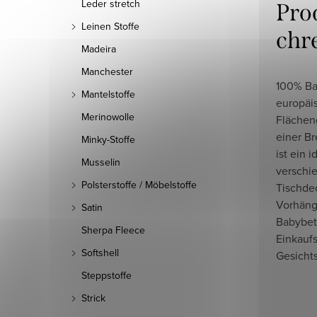
Leder stretch
Pro
Leinen Stoffe
chr
Madeira
Manchester
100% Ba
Mantelstoffe
europäi
Merinowolle
Flächen
einer B
Minky-Stoffe
ist ein 
Musselin
verschi
Polsterstoffe / Möbelstoffe
Tischdec
Vorhäng
Satin
Babybet
Sherpa Fleece
Einkauf
Softshell
Gesicht
Steppstoffe
Strick