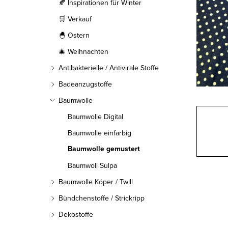
l
🍂 Inspirationen für Winter
🛒 Verkauf
e
🐣 Ostern
i
🎄 Weihnachten
s
Antibakterielle / Antivirale Stoffe
t
Badeanzugstoffe
Baumwolle
e
Baumwolle Digital
Baumwolle einfarbig
Baumwolle gemustert
Baumwoll Sulpa
Baumwolle Köper / Twill
Bündchenstoffe / Strickripp
Dekostoffe