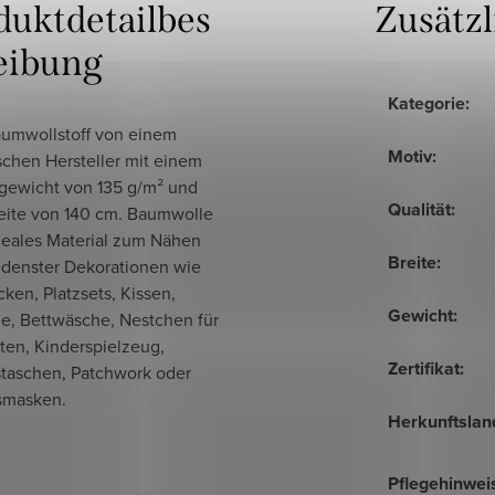
duktdetailbes
Zusätz
eibung
Kategorie
:
umwollstoff von einem
Motiv
:
schen Hersteller mit einem
gewicht von 135 g/m² und
Qualität
:
reite von 140 cm. Baumwolle
ideales Material zum Nähen
Breite
:
edenster Dekorationen wie
ken, Platzsets, Kissen,
Gewicht
:
e, Bettwäsche, Nestchen für
ten, Kinderspielzeug,
Zertifikat
:
staschen, Patchwork oder
smasken.
Herkunftslan
Pflegehinwei