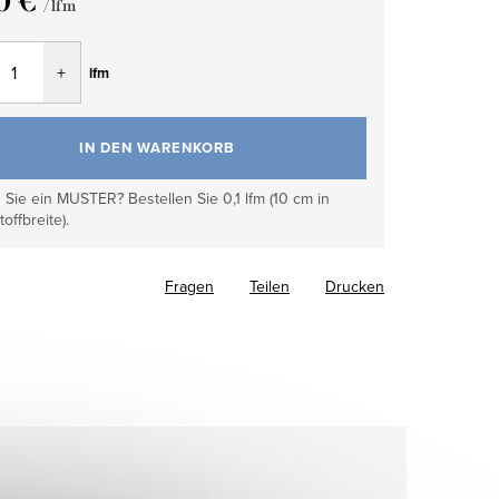
0 €
/ lfm
fspreis:
lfm
IN DEN WARENKORB
Sie ein MUSTER? Bestellen Sie 0,1 lfm (10 cm in
toffbreite).
Fragen
Teilen
Drucken