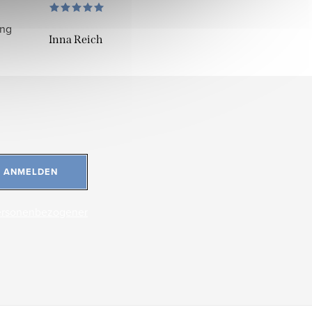
ung
Inna Reich
ANMELDEN
ersonenbezogener