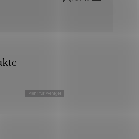
Mehr für weniger
Mehr für