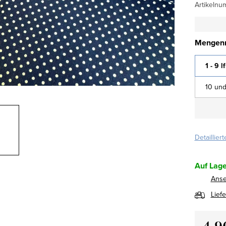
Artikelnu
Mengenr
1 - 9 l
10 und
Detaillier
Auf Lage
Ans
Lief