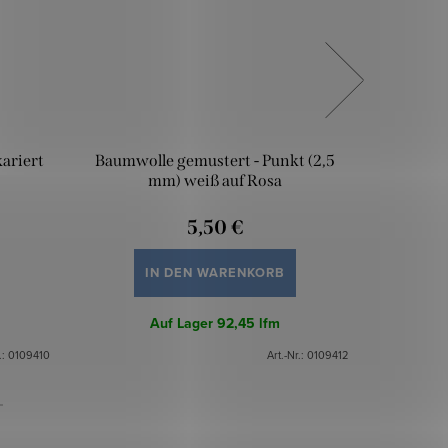
ariert
Baumwolle gemustert - Punkt (2,5
Baumwoll
mm) weiß auf Rosa
5,50 €
IN DEN WARENKORB
Auf Lager
92,45 lfm
.:
0109410
Art.-Nr.:
0109412