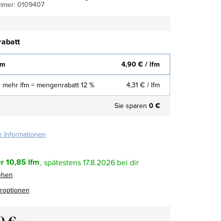
mmer:
0109407
abatt
fm
4,90 €
/ lfm
 mehr lfm = mengenrabatt 12 %
4,31 €
/ lfm
Sie sparen
0 €
te Informationen
r
10,85 lfm
17.8.2026
ehen
eroptionen