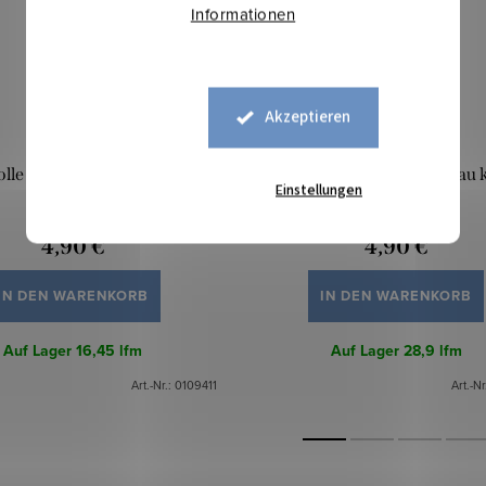
Informationen
Akzeptieren
le gemustert – Rot kariert
Baumwolle gemustert – Blau k
Einstellungen
4,90 €
4,90 €
IN DEN WARENKORB
IN DEN WARENKORB
Auf Lager
16,45 lfm
Auf Lager
28,9 lfm
Art.-Nr.:
0109411
Art.-Nr