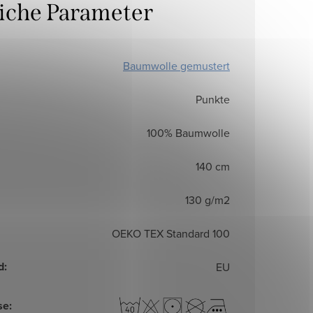
liche Parameter
Baumwolle gemustert
Punkte
100% Baumwolle
140 cm
130 g/m2
OEKO TEX Standard 100
d
:
EU
se
: