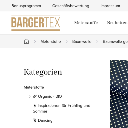
Zum
Bonusprogramm
Geschäftsbewertung
Impressum
Inhalt
springen
Meterstoffe
Neuheiten
Meterstoffe
Baumwolle
Baumwolle ge
Startseite
S
Kategorien
Kategorien
e
überspringen
i
Meterstoffe
t
🌿 Organic - BIO
☀️ Inspirationen für Frühling und
e
Sommer
n
🕺 Dancing