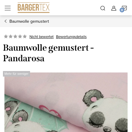
Zum
W
Inhalt
springen
Baumwolle gemustert
Nicht bewertet
Bewertungsdetails
Baumwolle gemustert -
Pandarosa
Mehr für weniger