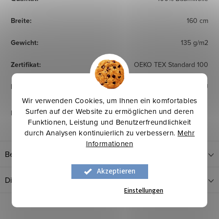
Breite
:
160 cm
Gewicht
:
135 g/m2
Zertifikat
:
OEKO TEX Standard 100
Herkunftsland
:
EU
Wir verwenden Cookies, um Ihnen ein komfortables
Surfen auf der Website zu ermöglichen und deren
Pflegehinweise
:
Funktionen, Leistung und Benutzerfreundlichkeit
durch Analysen kontinuierlich zu verbessern.
Mehr
Informationen
Bewertung
Akzeptieren
Diskussion
Einstellungen