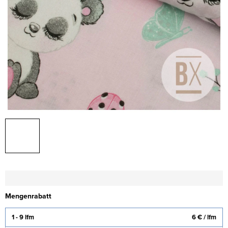
Mengenrabatt
1 - 9 lfm
6 €
/ lfm