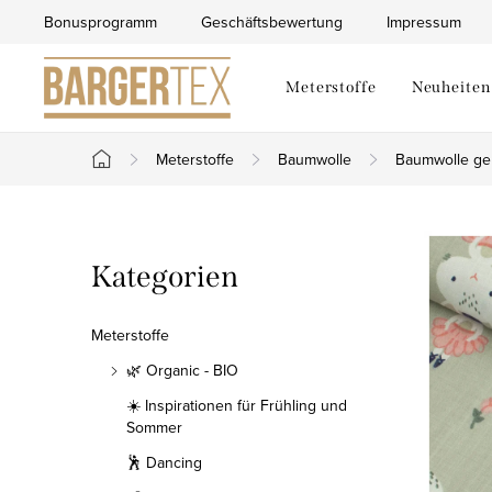
Zum
Bonusprogramm
Geschäftsbewertung
Impressum
Inhalt
springen
Meterstoffe
Neuheiten
Meterstoffe
Baumwolle
Baumwolle ge
Startseite
S
Kategorien
Kategorien
e
überspringen
i
Meterstoffe
t
🌿 Organic - BIO
☀️ Inspirationen für Frühling und
e
Sommer
n
🕺 Dancing