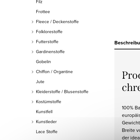
Filz
Frottee
Fleece / Deckenstoffe
Folklorestoffe
Futterstoffe
Beschreib
Gardinenstoffe
Gobelin
Chiffon / Organtine
Pro
Jute
chr
Kleiderstoffe / Blusenstoffe
Kostümstoffe
100% Ba
Kunstfell
europäis
Kunstleder
Gewicht
Breite v
Lace Stoffe
der ide