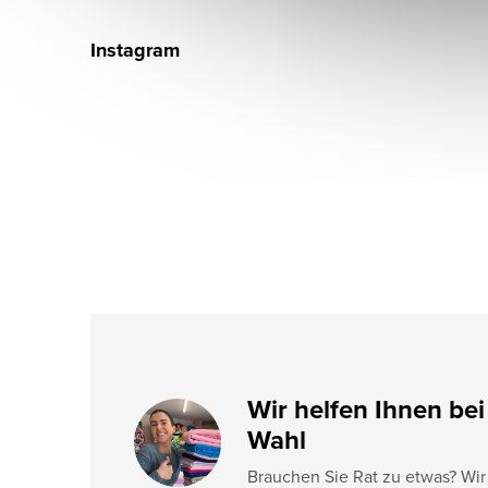
F
u
Instagram
ß
z
e
i
l
e
Wir helfen Ihnen bei
Wahl
Brauchen Sie Rat zu etwas? Wir 