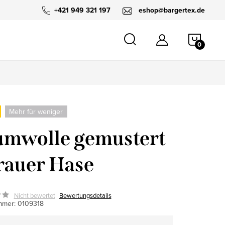
+421 949 321 197
eshop@bargertex.de
WARE
Mehr für weniger
mwolle gemustert
rauer Hase
Nicht bewertet
Bewertungsdetails
mmer:
0109318