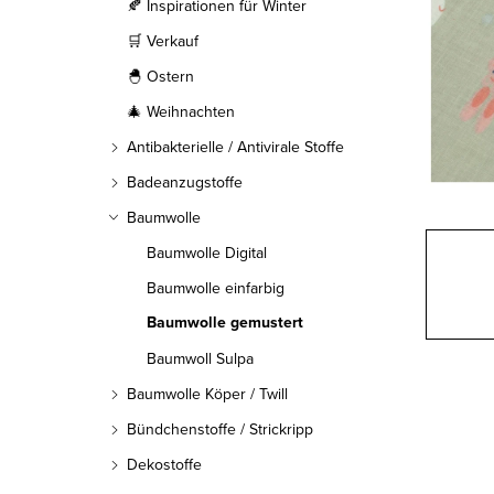
l
🍂 Inspirationen für Winter
🛒 Verkauf
e
🐣 Ostern
i
🎄 Weihnachten
s
Antibakterielle / Antivirale Stoffe
t
Badeanzugstoffe
Baumwolle
e
Baumwolle Digital
Baumwolle einfarbig
Baumwolle gemustert
Baumwoll Sulpa
Baumwolle Köper / Twill
Bündchenstoffe / Strickripp
Dekostoffe