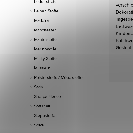
Leder stretch
verschi
Leinen Stoffe
Dekorat
Tagesde
Madeira
Bettwäs
Manchester
Kinders
Mantelstoffe
Patchwo
Gesicht
Merinowolle
Minky-Stoffe
Musselin
Polsterstoffe / Möbelstoffe
Satin
Sherpa Fleece
Softshell
Steppstoffe
Strick