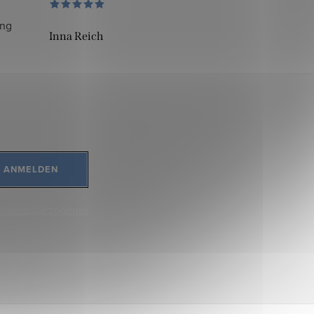
ung
Inna Reich
ANMELDEN
ersonenbezogener