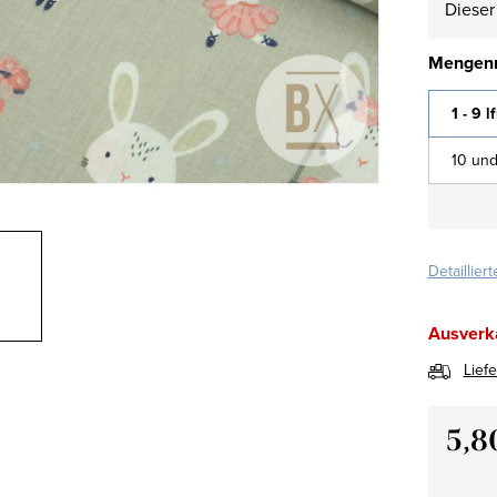
Dieser 
Mengenr
1 - 9 l
10 und
Detaillier
Ausverk
Lief
5,8
Verkau