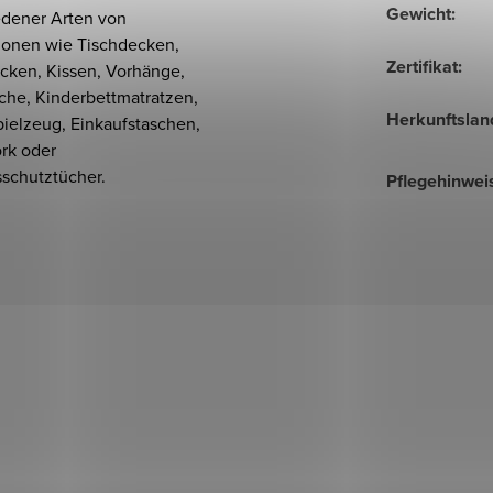
Gewicht
:
edener Arten von
ionen wie Tischdecken,
Zertifikat
:
cken, Kissen, Vorhänge,
che, Kinderbettmatratzen,
Herkunftslan
pielzeug, Einkaufstaschen,
rk oder
sschutztücher.
Pflegehinwei