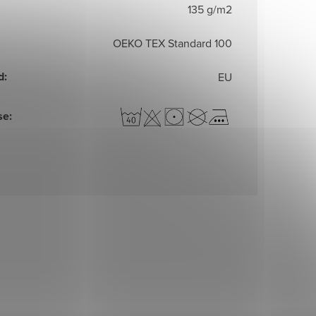
135 g/m2
OEKO TEX Standard 100
d
:
EU
se
: