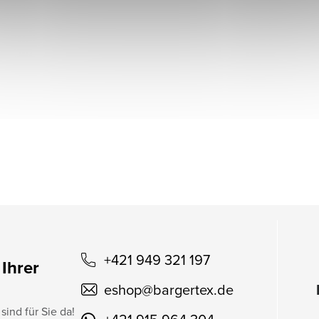
+421 949 321 197
 Ihrer
eshop
@
bargertex.de
sind für Sie da!