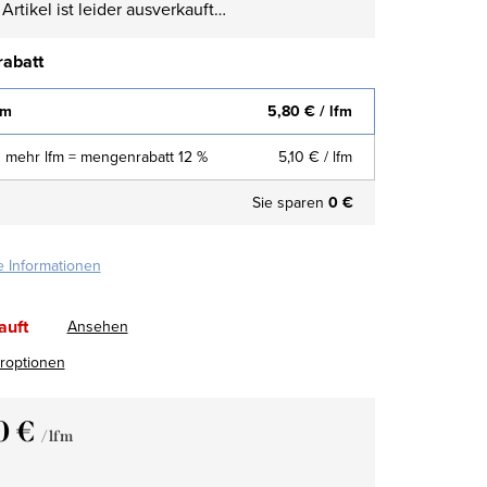
Artikel ist leider ausverkauft…
abatt
fm
5,80 €
/ lfm
 mehr lfm = mengenrabatt 12 %
5,10 €
/ lfm
Sie sparen
0 €
te Informationen
auft
Ansehen
eroptionen
0 €
/ lfm
fspreis: