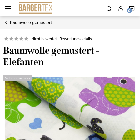
Zum
W
Inhalt
springen
Baumwolle gemustert
Nicht bewertet
Bewertungsdetails
Baumwolle gemustert -
Elefanten
Mehr für weniger