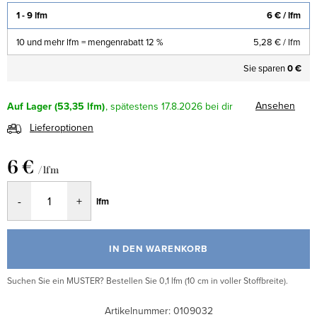
1 - 9 lfm
6 €
/ lfm
10 und mehr lfm = mengenrabatt 12 %
5,28 €
/ lfm
Sie sparen
0 €
Ansehen
Auf Lager
(53,35 lfm)
17.8.2026
Lieferoptionen
6 €
/ lfm
Verkaufspreis:
lfm
IN DEN WARENKORB
Suchen Sie ein MUSTER? Bestellen Sie 0,1 lfm (10 cm in voller Stoffbreite).
Artikelnummer:
0109032