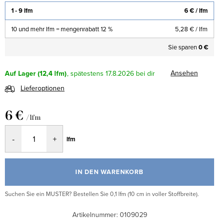
1 - 9 lfm
6 €
/ lfm
10 und mehr lfm = mengenrabatt 12 %
5,28 €
/ lfm
Sie sparen
0 €
Ansehen
Auf Lager
(12,4 lfm)
17.8.2026
Lieferoptionen
6 €
/ lfm
Verkaufspreis:
lfm
IN DEN WARENKORB
Suchen Sie ein MUSTER? Bestellen Sie 0,1 lfm (10 cm in voller Stoffbreite).
Artikelnummer:
0109029