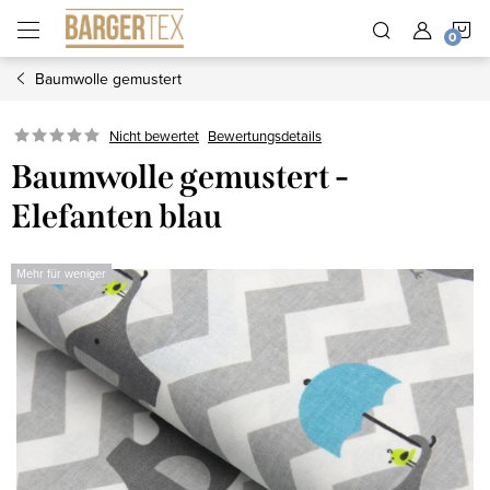
Zum
W
Inhalt
springen
Baumwolle gemustert
Nicht bewertet
Bewertungsdetails
Baumwolle gemustert -
Elefanten blau
Mehr für weniger