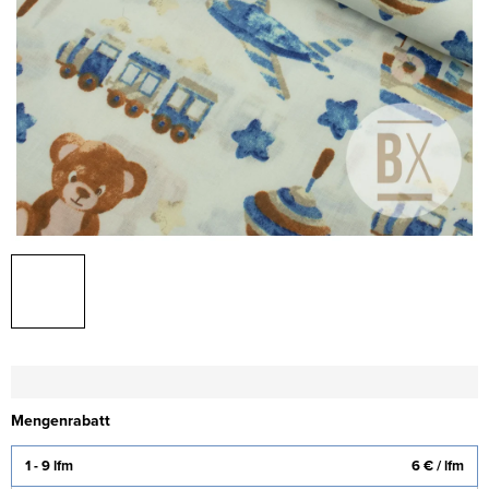
Mengenrabatt
1 - 9 lfm
6 €
/ lfm