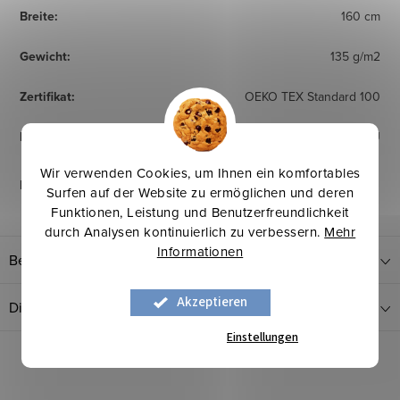
Breite
:
160 cm
Gewicht
:
135 g/m2
Zertifikat
:
OEKO TEX Standard 100
Herkunftsland
:
EU
Wir verwenden Cookies, um Ihnen ein komfortables
Pflegehinweise
:
Surfen auf der Website zu ermöglichen und deren
Funktionen, Leistung und Benutzerfreundlichkeit
durch Analysen kontinuierlich zu verbessern.
Mehr
Informationen
Bewertung
Akzeptieren
Diskussion
Einstellungen