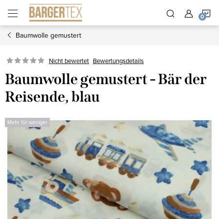
Zum
W
Inhalt
springen
Baumwolle gemustert
Nicht bewertet
Bewertungsdetails
Baumwolle gemustert - Bär der
Reisende, blau
Mehr für weniger