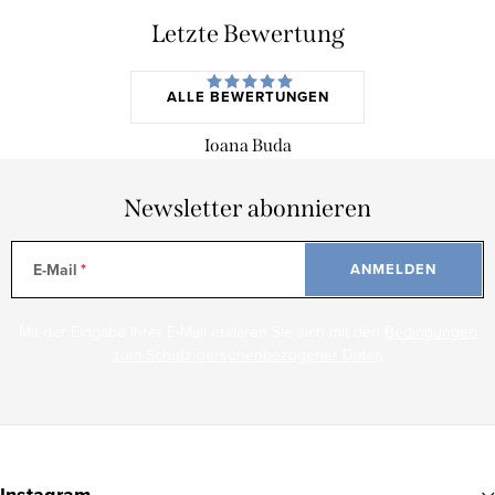
Letzte Bewertung
ALLE BEWERTUNGEN
Ioana Buda
Newsletter abonnieren
E-Mail
ANMELDEN
Mit der Eingabe Ihrer E-Mail erklären Sie sich mit den
Bedingungen
zum Schutz personenbezogener Daten
F
u