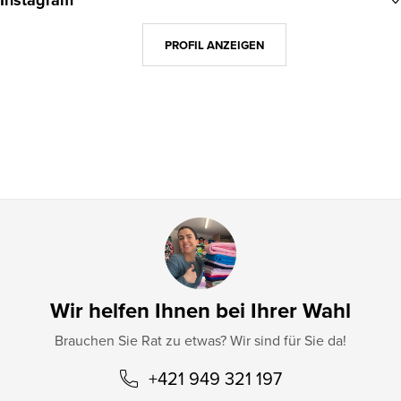
Instagram
ß
z
PROFIL ANZEIGEN
e
i
l
e
Wir helfen Ihnen bei Ihrer Wahl
Brauchen Sie Rat zu etwas? Wir sind für Sie da!
+421 949 321 197