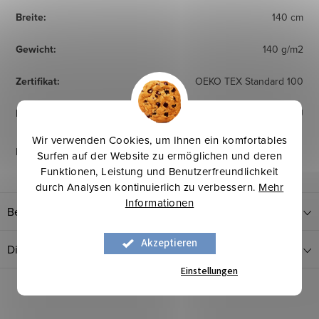
Breite
:
140 cm
Gewicht
:
140 g/m2
Zertifikat
:
OEKO TEX Standard 100
Herkunftsland
:
EU
Wir verwenden Cookies, um Ihnen ein komfortables
Pflegehinweise
:
Surfen auf der Website zu ermöglichen und deren
Funktionen, Leistung und Benutzerfreundlichkeit
durch Analysen kontinuierlich zu verbessern.
Mehr
Informationen
Bewertung
Akzeptieren
Diskussion
Einstellungen