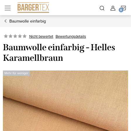
Zum
W
Inhalt
springen
Baumwolle einfarbig
Nicht bewertet
Bewertungsdetails
Baumwolle einfarbig - Helles
Karamellbraun
Mehr für weniger